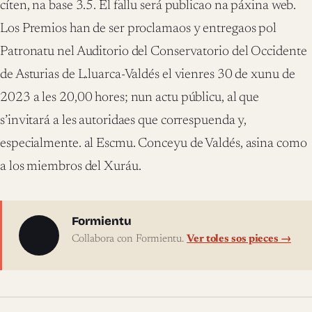
cíten, na base 3.5. El fallu será publicao na páxina web.
Los Premios han de ser proclamaos y entregaos pol
Patronatu nel Auditorio del Conservatorio del Occidente
de Asturias de L.luarca-Valdés el vienres 30 de xunu de
2023 a les 20,00 hores; nun actu públicu, al que
s’invitará a les autoridaes que correspuenda y,
especialmente. al Escmu. Conceyu de Valdés, asina como
a los miembros del Xuráu.
Sobre l'autor
Formientu
Collabora con Formientu.
Ver toles sos pieces →