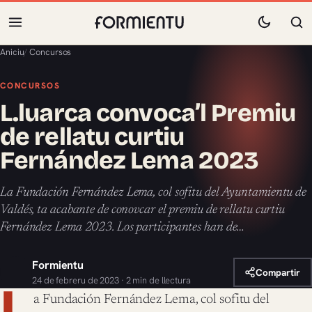
Aniciu
/
Concursos
CONCURSOS
L.luarca convoca’l Premiu
de rellatu curtiu
Fernández Lema 2023
La Fundación Fernández Lema, col sofitu del Ayuntamientu de
Valdés, ta acabante de conovcar el premiu de rellatu curtiu
Fernández Lema 2023. Los participantes han de…
Formientu
Compartir
24 de febreru de 2023 · 2 min de llectura
L
a Fundación Fernández Lema, col sofitu del