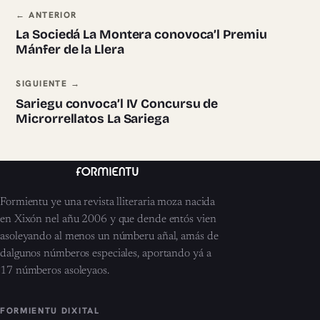
Navegación ente pieces
← ANTERIOR
La Sociedá La Montera conovoca’l Premiu
Mánfer de la Llera
SIGUIENTE →
Sariegu convoca’l IV Concursu de
Microrrellatos La Sariega
Formientu ye una revista lliteraria moza nacida
en Xixón nel añu 2006 y que dende entós vien
asoleyando al menos un númberu añal, amás de
dalgunos númberos especiales, aportando yá a
17 númberos asoleyaos.
FORMIENTU DIXITAL