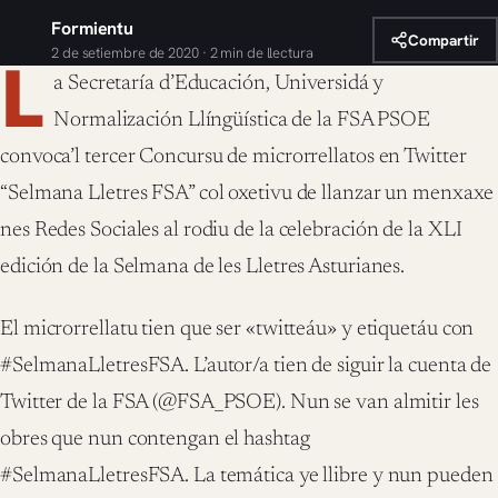
Formientu
Compartir
2 de setiembre de 2020 · 2 min de llectura
L
a Secretaría d’Educación, Universidá y
Normalización Llíngüística de la FSA PSOE
convoca’l tercer Concursu de microrrellatos en Twitter
“Selmana Lletres FSA” col oxetivu de llanzar un menxaxe
nes Redes Sociales al rodiu de la celebración de la XLI
edición de la Selmana de les Lletres Asturianes.
El microrrellatu tien que ser «twitteáu» y etiquetáu con
#SelmanaLletresFSA. L’autor/a tien de siguir la cuenta de
Twitter de la FSA (@FSA_PSOE). Nun se van almitir les
obres que nun contengan el hashtag
#SelmanaLletresFSA. La temática ye llibre y nun pueden