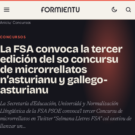
Aniciu
/
Concursos
CONCURSOS
La FSA convoca la tercer
edición del so concursu
de microrrellatos
n’asturianu y gallego-
asturianu
La Secretaría d’Educación, Universidá y Normalización
Llíngüística de la FSA PSOE convoca’l tercer Concursu de
microrrellatos en Twitter “Selmana Lletres FSA” col oxetivu de
llanzar un…