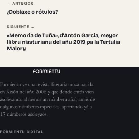
Navegación ente pieces
← ANTERIOR
¿Doblaxe o rótulos?
SIGUIENTE →
«Memoria de Tuña», d’Antón García, meyor
llibru n’asturianu del añu 2019 pa la Tertulia
Malory
Formientu ye una revista lliteraria moza nacida
en Xixón nel añu 2006 y que dende entós vien
asoleyando al menos un númberu añal, amás de
dalgunos númberos especiales, aportando yá a
17 númberos asoleyaos.
FORMIENTU DIXITAL