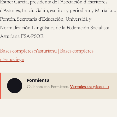
Esther García, presidenta de l’Asociación d’Escritores
d’Asturies, Inaciu Galán, escritor y periodista y María Luz
Pontón, Secretaria d’Educación, Universidá y
Normalización Llingüística de la Federación Socialista
Asturiana FSA-PSOE.
Bases completes n’asturianu |
Bases completes
n’eonaviegu
Sobre l'autor
Formientu
Collabora con Formientu.
Ver toles sos pieces →