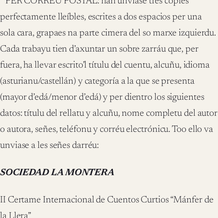
* PER CORRÉU POSTAL: han unviase trés copies
perfectamente lleíbles, escrites a dos espacios per una
sola cara, grapaes na parte cimera del so marxe izquierdu.
Cada trabayu tien d’axuntar un sobre zarráu que, per
fuera, ha llevar escrito’l títulu del cuentu, alcuñu, idioma
(asturianu/castellán) y categoría a la que se presenta
(mayor d’edá/menor d’edá) y per dientro los siguientes
datos: títulu del rellatu y alcuñu, nome completu del autor
o autora, señes, teléfonu y corréu electrónicu. Too ello va
unviase a les señes darréu:
SOCIEDAD LA MONTERA
II Certame Internacional de Cuentos Curtios “Mánfer de
la Llera”