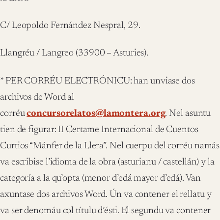
C/ Leopoldo Fernández Nespral, 29.
Llangréu / Langreo (33900 – Asturies).
​* PER CORRÉU ELECTRÓNICU: han unviase dos
archivos de Word al
corréu
concursorelatos@lamontera.org
. Nel asuntu
tien de figurar: II Certame Internacional de Cuentos
Curtios “Mánfer de la Llera”. Nel cuerpu del corréu namás
va escribise l’idioma de la obra (asturianu / castellán) y la
categoría a la qu’opta (menor d’edá mayor d’edá). Van
axuntase dos archivos Word. Ún va contener el rellatu y
va ser denomáu col títulu d’ésti. El segundu va contener