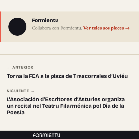
Sobre l'autor
Formientu
Collabora con Formientu.
Ver toles sos pieces →
Navegación ente pieces
← ANTERIOR
Torna la FEA a la plaza de Trascorrales d’Uviéu
SIGUIENTE →
L’Asociación d’Escritores d’Asturies organiza
un recital nel Teatru Filarmónica pol Día de la
Poesía