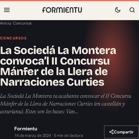
Aniciu
/
Concursos
CONCURSOS
La Sociedá La Montera
convoca’l II Concursu
Mánfer de la Llera de
Narraciones Curties
La Sociedá La Montera ta acabante convocar el II Concursu
Mánfer de la Llera de Narraciones Curties (en castellán y
asturianu). Estes son les bases: Van…
Formientu
Compartir
14 de marzu de 2024 · 5 min de llectura