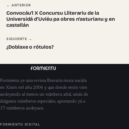
Navegación ente pieces
← ANTERIOR
Convocáu’l X Concursu Lliterariu de la
Universidá d’Uviéu pa obres n’asturianu y en
castellán
SIGUIENTE →
¿Doblaxe o rótulos?
Formientu ye una revista lliteraria moza nacida
en Xixón nel añu 2006 y que dende entós vien
asoleyando al menos un númberu añal, amás de
dalgunos númberos especiales, aportando yá a
17 númberos asoleyaos.
FORMIENTU DIXITAL