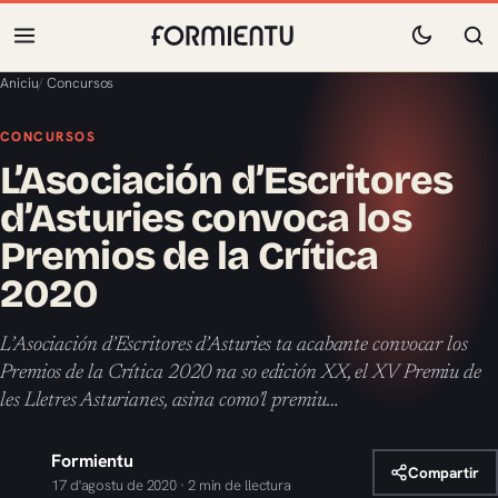
Aniciu
/
Concursos
CONCURSOS
L’Asociación d’Escritores
d’Asturies convoca los
Premios de la Crítica
2020
L’Asociación d’Escritores d’Asturies ta acabante convocar los
Premios de la Crítica 2020 na so edición XX, el XV Premiu de
les Lletres Asturianes, asina como’l premiu…
Formientu
Compartir
17 d'agostu de 2020 · 2 min de llectura