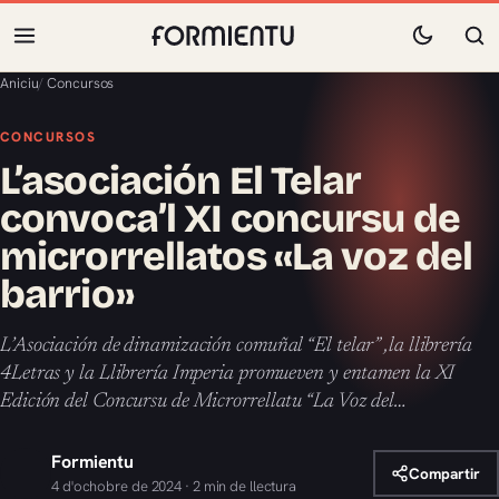
Aniciu
/
Concursos
CONCURSOS
L’asociación El Telar
convoca’l XI concursu de
microrrellatos «La voz del
barrio»
L’Asociación de dinamización comuñal “El telar” ,la llibrería
4Letras y la Llibrería Imperia promueven y entamen la XI
Edición del Concursu de Microrrellatu “La Voz del…
Formientu
Compartir
4 d'ochobre de 2024 · 2 min de llectura