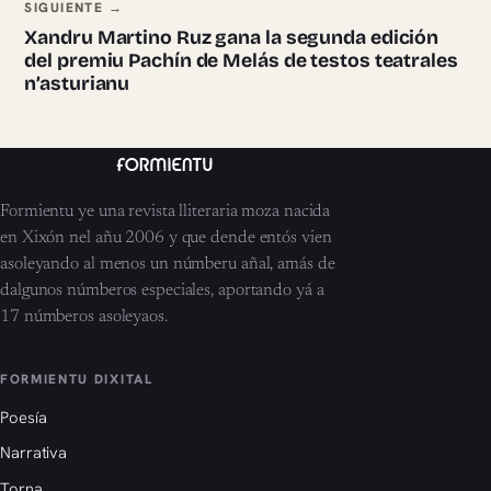
SIGUIENTE →
Xandru Martino Ruz gana la segunda edición
del premiu Pachín de Melás de testos teatrales
n’asturianu
Formientu ye una revista lliteraria moza nacida
en Xixón nel añu 2006 y que dende entós vien
asoleyando al menos un númberu añal, amás de
dalgunos númberos especiales, aportando yá a
17 númberos asoleyaos.
FORMIENTU DIXITAL
Poesía
Narrativa
Torna