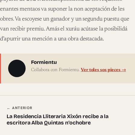
enantes mentaos va suponer la non aceptación de les
obres. Va escoyese un ganador y un segundu puestu que
van recibir premiu. Amás el xuráu acútase la posibilidá
d’apurrir una mención a una obra destacada.
Sobre l'autor
Formientu
Collabora con Formientu.
Ver toles sos pieces →
Navegación ente pieces
← ANTERIOR
La Residencia Lliteraria Xixón recibe a la
escritora Alba Quintas n’ochobre