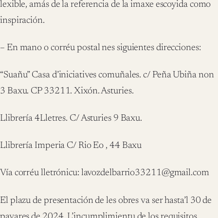
lexible, amás de la referencia de la imaxe escoyida como
inspiración.
– En mano o corréu postal nes siguientes direcciones:
“Suañu” Casa d’iniciatives comuñales. c/ Peña Ubiña non
3 Baxu. CP 33211. Xixón. Asturies.
Llibrería 4Lletres. C/ Asturies 9 Baxu.
Llibrería Imperia C/ Rio Eo , 44 Baxu
Vía corréu lletrónicu: lavozdelbarrio33211@gmail.com
El plazu de presentación de les obres va ser hasta’l 30 de
payares de 2024. L’incumplimientu de los requisitos