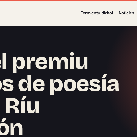
Formientu dixital
Noticies
l premiu
os de poesía
a Ríu
ión