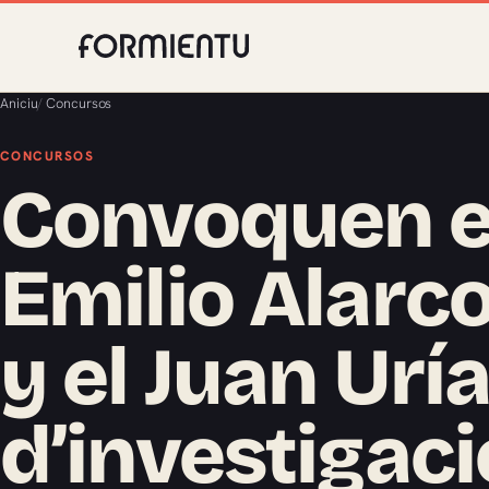
Aniciu
/
Concursos
CONCURSOS
Convoquen e
Emilio Alarc
y el Juan Urí
d’investigac