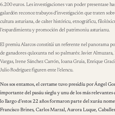
6.200 euros. Les investigaciones van poder presentase hast
galardón reconoz trabayos d’investigación que traten sobro
cultura asturiana, de calter históricu, etnográficu, filolóxic
l’espardimientu y promoción del patrimoniu asturianu.
El premiu Alarcos constitúi un referente nel panorama p
de ganadores qu’axunta nel so palmarés: Javier Almuzara,
Vargas, Irene Sánchez Carrón, Ioana Gruia, Enrique Graci
Julio Rodríguez figuren ente l’elencu.
Nos sos entamos, el certame tuvo presidíu por Ángel Gon
importante del pasáu sieglu y unu de los más relevantes 
lo llargo d’estos 22 años formaron parte del xuráu nom
Francisco Brines, Carlos Marzal, Aurora Luque, Caballer