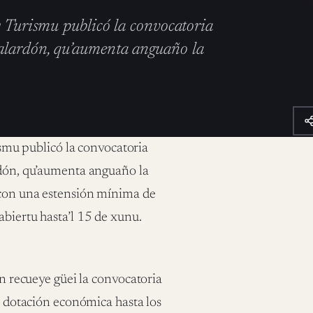
y Turismu publicó la convocatoria
alardón, qu’aumenta anguaño la
ismu publicó la convocatoria
rdón, qu’aumenta anguaño la
s con una estensión mínima de
abiertu hasta’l 15 de xunu.
én recueye güei la convocatoria
so dotación económica hasta los