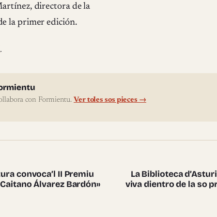
artínez, directora de la
e la primer edición.
í
.
l'autor
ormientu
ollabora con Formientu.
Ver toles sos pieces →
te pieces
ltura convoca’l II Premiu
La Biblioteca d’Asturi
 «Caitano Álvarez Bardón»
viva dientro de la so 