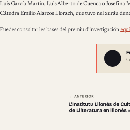
Luis García Martín, Luis Alberto de Cuenca o Josefina M
Cátedra Emilio Alarcos Llorach, que tuvo nel xuráu dend
Puedes consultar les bases del premiu d’investigación
equ
Sobre 
F
C
Navegación en
← ANTERIOR
L’Institutu Llionés de Cu
de Lliteratura en llionés