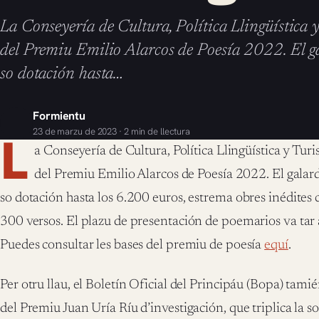
La Conseyería de Cultura, Política Llingüística 
del Premiu Emilio Alarcos de Poesía 2022. El g
so dotación hasta…
Formientu
23 de marzu de 2023 · 2 min de llectura
L
a Conseyería de Cultura, Política Llingüística y Tur
del Premiu Emilio Alarcos de Poesía 2022. El gala
so dotación hasta los 6.200 euros, estrema obres inédite
300 versos. El plazu de presentación de poemarios va tar 
Puedes consultar les bases del premiu de poesía
equí
.
Per otru llau, el Boletín Oficial del Principáu (Bopa) tami
del Premiu Juan Uría Ríu d’investigación, que triplica la 