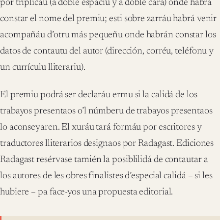
por triplicáu (a doble espaciu y a doble cara) onde habrá
constar el nome del premiu; esti sobre zarráu habrá venir
acompañáu d’otru más pequeñu onde habrán constar los
datos de contautu del autor (dirección, corréu, teléfonu y
un currículu lliterariu).
El premiu podrá ser declaráu ermu si la calidá de los
trabayos presentaos o’l númberu de trabayos presentaos
lo aconseyaren. El xuráu tará formáu por escritores y
traductores lliterarios designaos por Radagast. Ediciones
Radagast resérvase tamién la posiblilidá de contautar a
los autores de les obres finalistes d’especial calidá – si les
hubiere – pa face-yos una propuesta editorial.