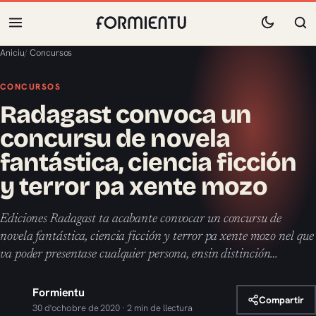
Aniciu
/
Concursos
CONCURSOS
Radagast convoca un
concursu de novela
fantástica, ciencia ficción
y terror pa xente mozo
Ediciones Radagast ta acabante convocar un concursu de
novela fantástica, ciencia ficción y terror pa xente mozo nel que
va poder presentase cualquier persona, ensin distinción…
Formientu
Compartir
30 d'ochobre de 2020 · 2 min de llectura