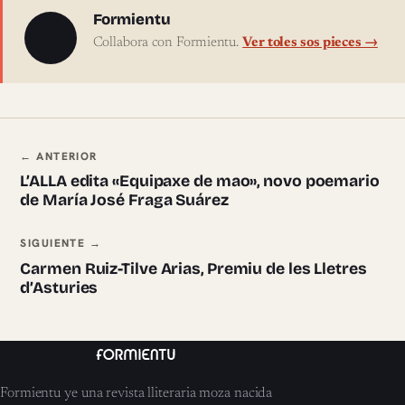
Sobre l'autor
Formientu
Collabora con Formientu.
Ver toles sos pieces →
Navegación ente pieces
← ANTERIOR
L’ALLA edita «Equipaxe de mao», novo poemario
de María José Fraga Suárez
SIGUIENTE →
Carmen Ruiz-Tilve Arias, Premiu de les Lletres
d’Asturies
Formientu ye una revista lliteraria moza nacida