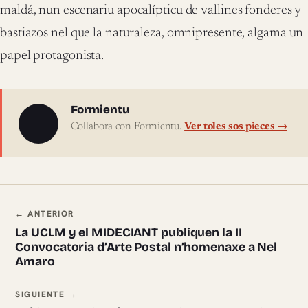
maldá, nun escenariu apocalípticu de vallines fonderes y
bastiazos nel que la naturaleza, omnipresente, algama un
papel protagonista.
Sobre l'autor
Formientu
Collabora con Formientu.
Ver toles sos pieces →
Navegación ente pieces
← ANTERIOR
La UCLM y el MIDECIANT publiquen la II
Convocatoria d’Arte Postal n’homenaxe a Nel
Amaro
SIGUIENTE →