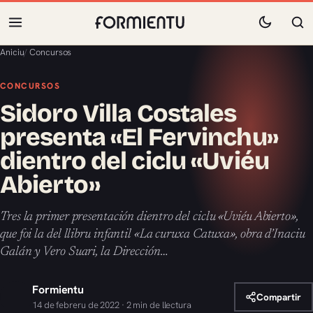
Aniciu
/
Concursos
CONCURSOS
Sidoro Villa Costales
presenta «El Fervinchu»
dientro del ciclu «Uviéu
Abierto»
Tres la primer presentación dientro del ciclu «Uviéu Abierto»,
que foi la del llibru infantil «La curuxa Catuxa», obra d’Inaciu
Galán y Vero Suari, la Dirección…
Formientu
Compartir
14 de febreru de 2022 · 2 min de llectura