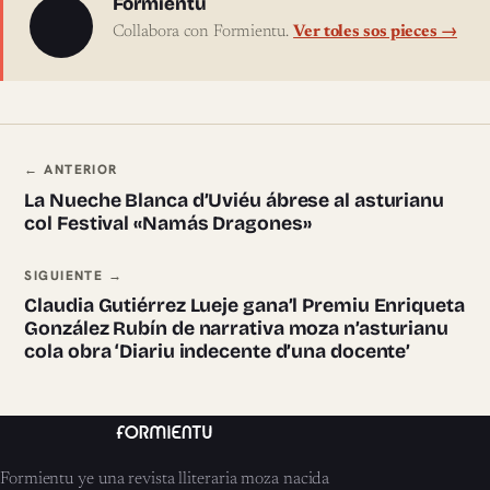
Sobre l'autor
Formientu
Collabora con Formientu.
Ver toles sos pieces →
Navegación ente pieces
← ANTERIOR
La Nueche Blanca d’Uviéu ábrese al asturianu
col Festival «Namás Dragones»
SIGUIENTE →
Claudia Gutiérrez Lueje gana’l Premiu Enriqueta
González Rubín de narrativa moza n’asturianu
cola obra ‘Diariu indecente d’una docente’
Formientu ye una revista lliteraria moza nacida