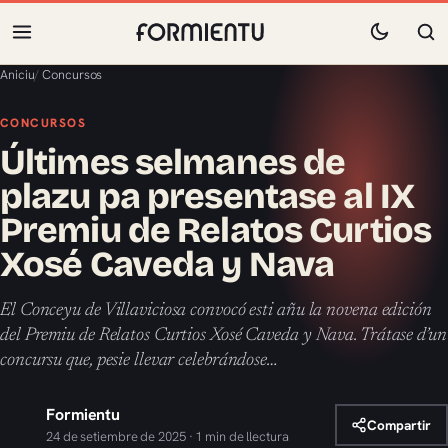
Aniciu
/
Concursos
CONCURSOS
Últimes selmanes de
plazu pa presentase al IX
Premiu de Relatos Curtios
Xosé Caveda y Nava
El Conceyu de Villaviciosa convocó esti añu la novena edición
del Premiu de Relatos Curtios Xosé Caveda y Nava. Trátase d’un
concursu que, pesie llevar celebrándose…
Formientu
Compartir
24 de setiembre de 2025 · 1 min de llectura