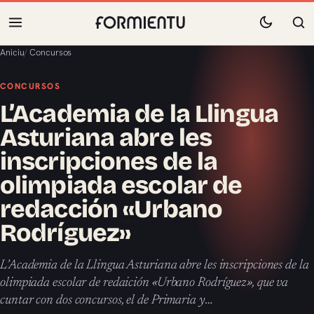
Aniciu
/
Concursos
CONCURSOS
L’Academia de la Llingua
Asturiana abre les
inscripciones de la
olimpiada escolar de
redacción «Urbano
Rodríguez»
L’Academia de la Llingua Asturiana abre les inscripciones de la
olimpiada escolar de redaición «Urbano Rodríguez», que va
cuntar con dos concursos, el de Primaria y…