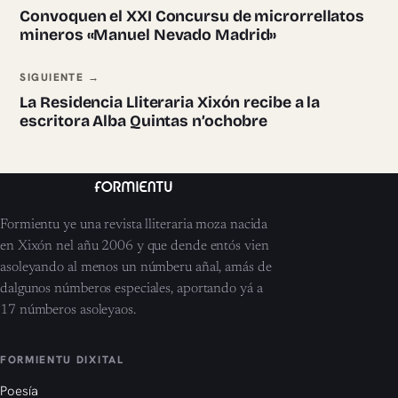
Convoquen el XXI Concursu de microrrellatos
mineros «Manuel Nevado Madrid»
SIGUIENTE →
La Residencia Lliteraria Xixón recibe a la
escritora Alba Quintas n’ochobre
Formientu ye una revista lliteraria moza nacida
en Xixón nel añu 2006 y que dende entós vien
asoleyando al menos un númberu añal, amás de
dalgunos númberos especiales, aportando yá a
17 númberos asoleyaos.
FORMIENTU DIXITAL
Poesía