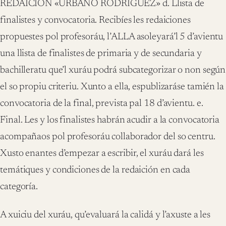
REDAICIÓN «URBANO RODRÍGUEZ» d. Llista de
finalistes y convocatoria. Recibíes les redaiciones
propuestes pol profesoráu, l’ALLA asoleyará’l 5 d’avientu
una llista de finalistes de primaria y de secundaria y
bachilleratu que’l xuráu podrá subcategorizar o non según
el so propiu criteriu. Xunto a ella, espublizaráse tamién la
convocatoria de la final, prevista pal 18 d’avientu. e.
Final. Les y los finalistes habrán acudir a la convocatoria
acompañaos pol profesoráu collaborador del so centru.
Xusto enantes d’empezar a escribir, el xuráu dará les
temátiques y condiciones de la redaición en cada
categoría.
A xuiciu del xuráu, qu’evaluará la calidá y l’axuste a les