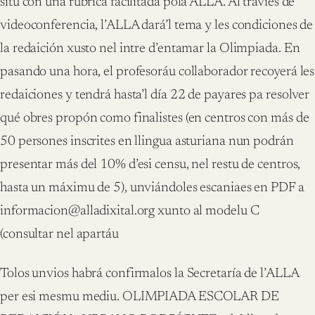
situ con una rúbrica facilitada pola ALLA. Al traviés de
videoconferencia, l’ALLA dará’l tema y les condiciones de
la redaición xusto nel intre d’entamar la Olimpiada. En
pasando una hora, el profesoráu collaborador recoyerá les
redaiciones y tendrá hasta’l día 22 de payares pa resolver
qué obres propón como finalistes (en centros con más de
50 persones inscrites en llingua asturiana nun podrán
presentar más del 10% d’esi censu, nel restu de centros,
hasta un máximu de 5), unviándoles escaniaes en PDF a
informacion@alladixital.org xunto al modelu C
(consultar nel apartáu
Tolos unvios habrá confirmalos la Secretaría de l’ALLA
per esi mesmu mediu. OLIMPIADA ESCOLAR DE