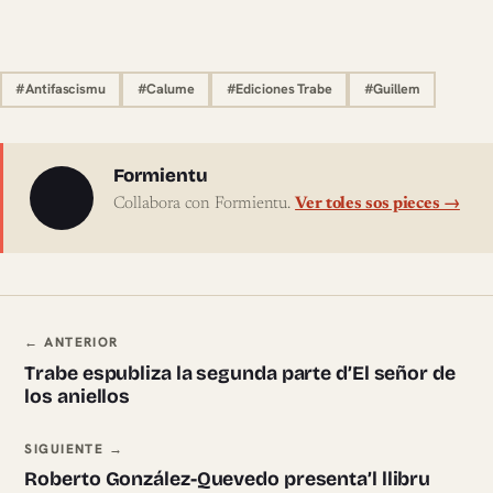
#Antifascismu
#Calume
#Ediciones Trabe
#Guillem
Sobre l'autor
Formientu
Collabora con Formientu.
Ver toles sos pieces →
Navegación ente pieces
← ANTERIOR
Trabe espubliza la segunda parte d’El señor de
los aniellos
SIGUIENTE →
Roberto González-Quevedo presenta’l llibru