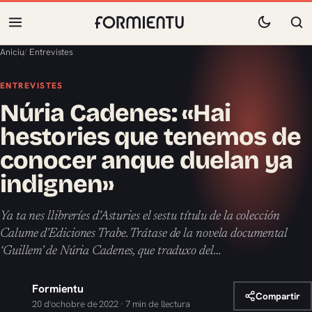
Aniciu
/
Entrevistes
ENTREVISTES
Núria Cadenes: «Hai
hestories que tenemos de
conocer anque duelan ya
indignen»
Ya ta nes llibreríes d’Asturies el sestu títulu de la colección
Calume d’Ediciones Trabe. Trátase de la novela documental
‘Guillem’ de Núria Cadenes, que traduxo del…
Formientu
Compartir
20 d'ochobre de 2022 · 7 min de llectura