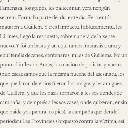
l’amenaza, los golpes, les palices nun yera nengún
secretu. Formaba parte del día ente día. Pero entós
mataron a Guillem. Y tres l’impactu, l’ablucamientu, les
llárimes, llegó la respuesta, sobremanera de la xente
nuevo. Y foi un basta y un equí tamos; matastis a unu y
equí tenéis decenes, centenares, miles de Guillems. Foi un
puntu d’inflexón. Amás, l’actuación de policías y xueces
(nun escaezamos que la mesma nueche del asesinatu, los
que quedaron deteníos fueron los amigos y les amigues
de Guillem, y que los nazis tornaron a les sos tiendes de
campaña, y dempués a les sos cases, onde quixeron, ensin
que naide-yos parara los pies), la campaña que dende’l
periódicu Les Provincies s’orquestó contra la víctima, esi