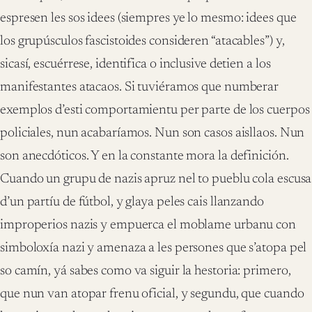
espresen les sos idees (siempres ye lo mesmo: idees que
los grupúsculos fascistoides consideren “atacables”) y,
sicasí, escuérrese, identifica o inclusive detien a los
manifestantes atacaos. Si tuviéramos que numberar
exemplos d’esti comportamientu per parte de los cuerpos
policiales, nun acabaríamos. Nun son casos aisllaos. Nun
son anecdóticos. Y en la constante mora la definición.
Cuando un grupu de nazis apruz nel to pueblu cola escusa
d’un partíu de fútbol, y glaya peles cais llanzando
improperios nazis y empuerca el moblame urbanu con
simboloxía nazi y amenaza a les persones que s’atopa pel
so camín, yá sabes como va siguir la hestoria: primero,
que nun van atopar frenu oficial, y segundu, que cuando