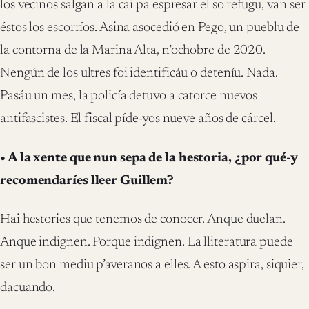
los vecinos salgan a la cai pa espresar el so refugu, van ser
éstos los escorríos. Asina asocedió en Pego, un pueblu de
la contorna de la Marina Alta, n’ochobre de 2020.
Nengún de los ultres foi identificáu o deteníu. Nada.
Pasáu un mes, la policía detuvo a catorce nuevos
antifascistes. El fiscal píde-yos nueve años de cárcel.
• A la xente que nun sepa de la hestoria, ¿por qué-y
recomendaríes lleer Guillem?
Hai hestories que tenemos de conocer. Anque duelan.
Anque indignen. Porque indignen. La lliteratura puede
ser un bon mediu p’averanos a elles. A esto aspira, siquier,
dacuando.