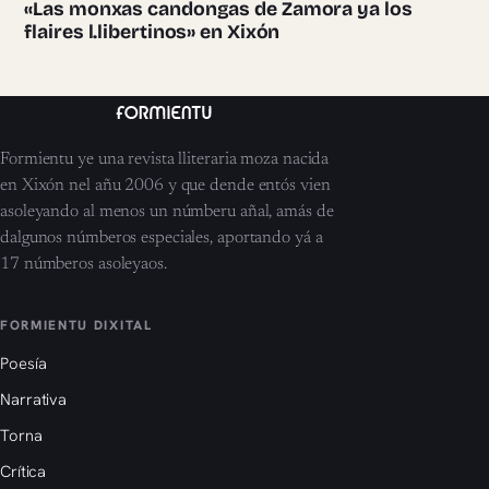
«Las monxas candongas de Zamora ya los
flaires l.libertinos» en Xixón
Formientu ye una revista lliteraria moza nacida
en Xixón nel añu 2006 y que dende entós vien
asoleyando al menos un númberu añal, amás de
dalgunos númberos especiales, aportando yá a
17 númberos asoleyaos.
FORMIENTU DIXITAL
Poesía
Narrativa
Torna
Crítica