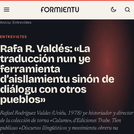
Aniciu
/
Entrevistes
ENTREVISTES
Rafa R. Valdés: «La
traducción nun ye
ferramienta
d’aisllamientu sinón de
diálogu con otros
pueblos»
Rafael Rodríguez Valdes (Uviéu, 1978) ye historiador y director
de la colección de torna «Calume», d’Ediciones Trabe. Tien
publicao «Discursos llingüísticos y movimientu obreru na