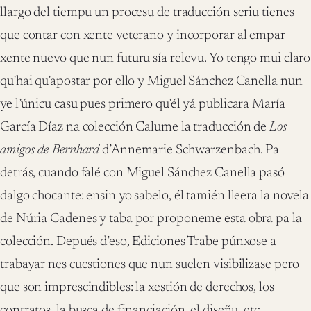
llargo del tiempu un procesu de traducción seriu tienes
que contar con xente veterano y incorporar al empar
xente nuevo que nun futuru sía relevu. Yo tengo mui claro
qu’hai qu’apostar por ello y Miguel Sánchez Canella nun
ye l’únicu casu pues primero qu’él yá publicara María
García Díaz na colección Calume la traducción de
Los
amigos de Bernhard
d’Annemarie Schwarzenbach. Pa
detrás, cuando falé con Miguel Sánchez Canella pasó
dalgo chocante: ensin yo sabelo, él tamién lleera la novela
de Núria Cadenes y taba por proponeme esta obra pa la
colección. Depués d’eso, Ediciones Trabe púnxose a
trabayar nes cuestiones que nun suelen visibilizase pero
que son imprescindibles: la xestión de derechos, los
contratos, la busca de financiación, el diseñu, etc.