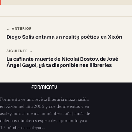
Navegación ente pieces
← ANTERIOR
Diego Solís entama un reality poéticu en Xixón
SIGUIENTE →
La cafiante muerte de Nicolai Bostov, de José
Ángel Gayol, yá ta disponible nes llibreríes
Formientu ye una revista lliteraria moza nacida
en Xixón nel añu 2006 y que dende entós vien
asoleyando al menos un númberu añal, amás de
dalgunos númberos especiales, aportando yá a
17 númberos asoleyaos.