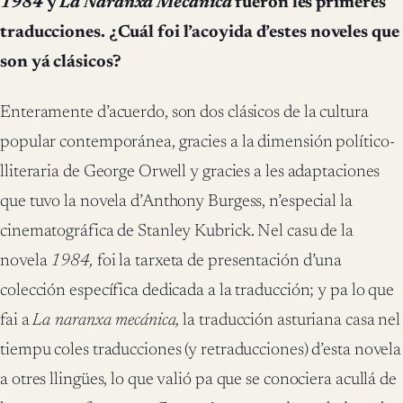
1984
y
La Naranxa Mecánica
fueron les primeres
traducciones. ¿Cuál foi l’acoyida d’estes noveles que
son yá clásicos?
Enteramente d’acuerdo, son dos clásicos de la cultura
popular contemporánea, gracies a la dimensión político-
lliteraria de George Orwell y gracies a les adaptaciones
que tuvo la novela d’Anthony Burgess, n’especial la
cinematográfica de Stanley Kubrick. Nel casu de la
novela
1984,
foi la tarxeta de presentación d’una
colección específica dedicada a la traducción; y pa lo que
fai a
La naranxa mecánica,
la traducción asturiana casa nel
tiempu coles traducciones (y retraducciones) d’esta novela
a otres llingües, lo que valió pa que se conociera acullá de