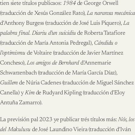
tien siete títulos publicaos:
1984
de George Orwell
(traducción de Xesús González Rato),
La naranxa mecánica
d’Anthony Burgess (traducción de José Luis Piquero),
La
palabra final. Diariu d’un suicidiu
de Roberta Tatafiore
(traducción de María Antonia Pedregal),
Cándidu o
l’optimismu
de Voltaire (traducción de Javier Martínez
Concheso),
Los amigos de Bernhard
d’Annemarie
Schwarzenbach (traducción de María García Díaz),
Guillem
de Núria Cadenes (traducción de Miguel Sánchez
Canella) y
Kim
de Rudyard Kipling (traducción d’Eloy
Antuña Zamarro).
La previsión pal 2023 ye publicar trés títulos más:
Nós, los
del Makulusu
de José Laundino Vieira (traducción d’Iván