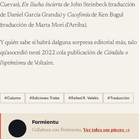
Cuevas),
En llucha incierta
de John Steinbeck (traducción
de Daniel García Granda) y
Cacofonía
de Ken Bugul
(traducción de Marta Mori d’Arriba).
Y quién sabe si habrá dalguna sorpresa editorial más, talo
qu’asocedió nesti 2022 cola publicación de
Cándidu o
l’optimismu
de Voltaire.
#Calume
#Ediciones Trabe
#Rafael R. Valdés
#Traducción
Sobre l'autor
Formientu
Collabora con Formientu.
Ver toles sos pieces →