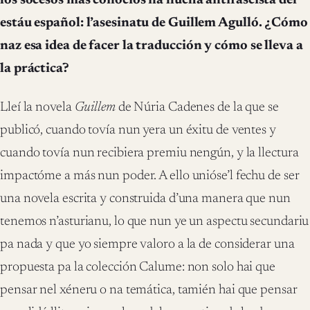
los socesos más conocíos na llucha antifascista del
estáu español: l’asesinatu de Guillem Agulló. ¿Cómo
naz esa idea de facer la traducción y cómo se lleva a
la práctica?
Lleí la novela
Guillem
de Núria Cadenes de la que se
publicó, cuando tovía nun yera un éxitu de ventes y
cuando tovía nun recibiera premiu nengún, y la llectura
impactóme a más nun poder. A ello unióse’l fechu de ser
una novela escrita y construida d’una manera que nun
tenemos n’asturianu, lo que nun ye un aspectu secundariu
pa nada y que yo siempre valoro a la de considerar una
propuesta pa la colección Calume: non solo hai que
pensar nel xéneru o na temática, tamién hai que pensar