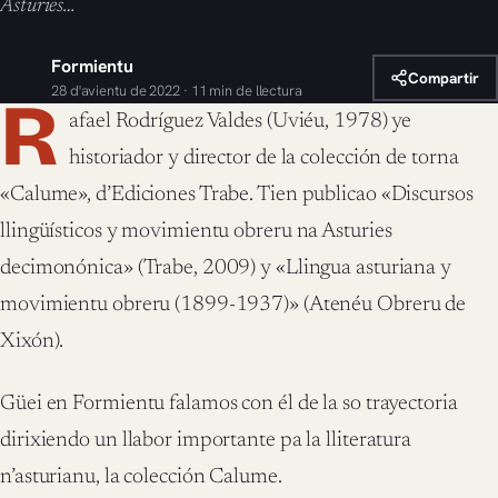
Asturies…
Formientu
Compartir
28 d'avientu de 2022 · 11 min de llectura
R
afael Rodríguez Valdes (Uviéu, 1978) ye
historiador y director de la colección de torna
«Calume», d’Ediciones Trabe. Tien publicao «Discursos
llingüísticos y movimientu obreru na Asturies
decimonónica» (Trabe, 2009) y «Llingua asturiana y
movimientu obreru (1899-1937)» (Atenéu Obreru de
Xixón).
Güei en Formientu falamos con él de la so trayectoria
dirixiendo un llabor importante pa la lliteratura
n’asturianu, la colección Calume.