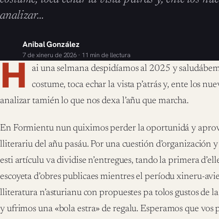
analizar…
Anibal González
7 de xineru de 2026 · 11 min de llectura
H
ai una selmana despidíamos al 2025 y saludábe
costume, toca echar la vista p’atrás y, ente los nu
analizar tamién lo que nos dexa l’añu que marcha.
En Formientu nun quiximos perder la oportunidá y apro
lliterariu del añu pasáu. Por una cuestión d’organización
esti artículu va dividise n’entregues, tando la primera d’el
escoyeta d’obres publicaes mientres el períodu xineru-avi
lliteratura n’asturianu con propuestes pa tolos gustos de l
y ufrimos una «bola estra» de regalu. Esperamos que vos p