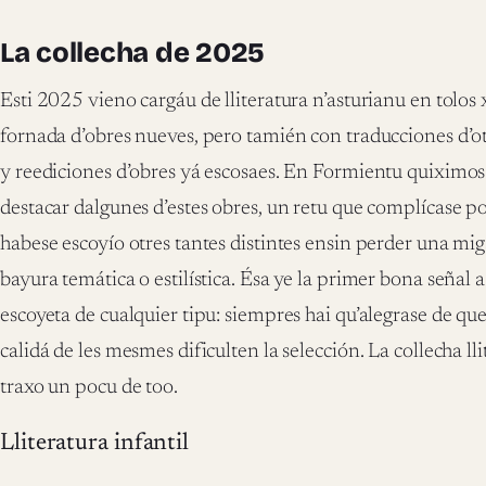
La collecha de 2025
Esti 2025 vieno cargáu de lliteratura n’asturianu en tolo
fornada d’obres nueves, pero tamién con traducciones d’otre
y reediciones d’obres yá escosaes. En Formientu quiximos
destacar dalgunes d’estes obres, un retu que complícase 
habese escoyío otres tantes distintes ensin perder una miga
bayura temática o estilística. Ésa ye la primer bona señal a
escoyeta de cualquier tipu: siempres hai qu’alegrase de que
calidá de les mesmes dificulten la selección. La collecha lli
traxo un pocu de too.
Lliteratura infantil