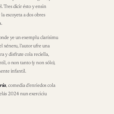
 Tres dicir ésto y ensin
 la escoyeta a dos obres
a.
onde ye un exemplu clarísimu
l xéneru, l’autor ufre una
ra y disfrute cola reciella,
il, o non tanto (y non sólo),
ente infantil.
ria
, comedia d’enriedos cola
lás 2024 nun exerciciu