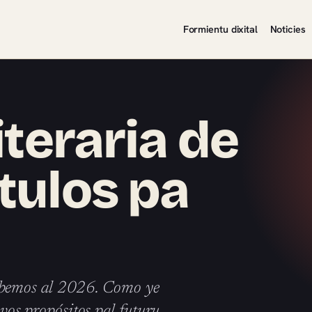
Formientu dixital
Noticies
iteraria de
tulos pa
ábemos al 2026. Como ye
evos propósitos pal futuru,