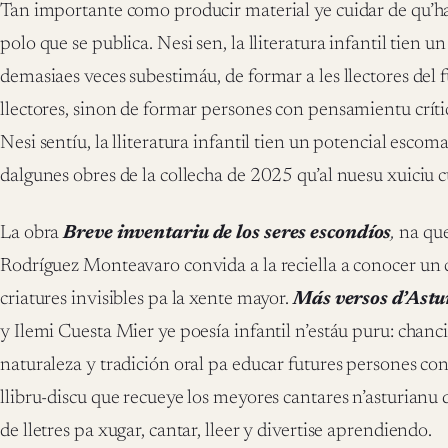
Tan importante como producir material ye cuidar de qu’ha
polo que se publica. Nesi sen, la lliteratura infantil tien u
demasiaes veces subestimáu, de formar a les llectores del 
llectores, sinon de formar persones con pensamientu crític
Nesi sentíu, la lliteratura infantil tien un potencial esc
dalgunes obres de la collecha de 2025 qu’al nuesu xuiciu 
La obra
Breve inventariu de los seres escondíos
,
na que
Rodríguez Monteavaro convida a la reciella a conocer un
criatures invisibles pa la xente mayor.
Más versos d’Astu
y Ilemi Cuesta Mier ye poesía infantil n’estáu puru: chanc
naturaleza y tradición oral pa educar futures persones con
llibru-discu que recueye los meyores cantares n’asturianu 
de lletres pa xugar, cantar, lleer y divertise aprendiendo.