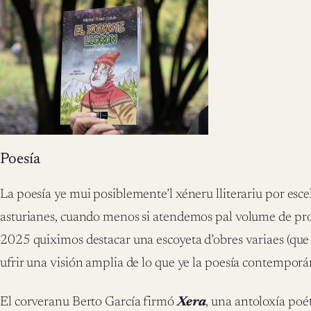
Poesía
La poesía ye mui posiblemente’l xéneru lliterariu por escel
asturianes, cuando menos si atendemos pal volume de pro
2025 quiximos destacar una escoyeta d’obres variaes (que 
ufrir una visión amplia de lo que ye la poesía contemporá
El corveranu Berto García firmó
Xera
, una antoloxía poét