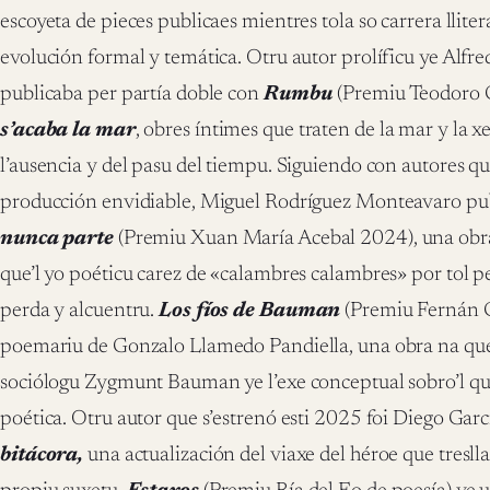
escoyeta de pieces publicaes mientres tola so carrera lliter
evolución formal y temática. Otru autor prolíficu ye Alfre
publicaba per partía doble con
Rumbu
(Premiu Teodoro 
s’acaba la mar
, obres íntimes que traten de la mar y la x
l’ausencia y del pasu del tiempu. Siguiendo con autores
producción envidiable, Miguel Rodríguez Monteavaro pu
nunca parte
(Premiu Xuan María Acebal 2024), una obr
que’l yo poéticu carez de «calambres calambres» por tol pe
perda y alcuentru.
Los fíos de Bauman
(Premiu Fernán C
poemariu de Gonzalo Llamedo Pandiella, una obra na que 
sociólogu Zygmunt Bauman ye l’exe conceptual sobro’l qu
poética. Otru autor que s’estrenó esti 2025 foi Diego Gar
bitácora,
una actualización del viaxe del héroe que tresllad