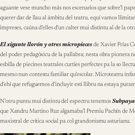
aguante vese muncho más nos escenarios que sobre’l papel.
querer dar de llau al ámbitu del teatru, equí vamos llimitar
impreses, caúna d’elles d’un calter mui distintu al de la otr
El xigante llorón y otres micropieces
de Xavier Frías C
del poder pedagóxicu de la pallabra; nesta obra pionera ne
esbilla de piecines teatrales curties perfectes pa la so llectu
mesmo nun contestu familiar qu’escolar. Microteatru infant
d’ehí que refuguemos d’incluyir esti llibru na estaya puram
N’otru puntu mui distintu del espectru tenemos
Subpaya
que Xandru Martino Ruz algamaba’l Premiu Pachín de Me
maxistral de crítica social pa col grandonismu asturianu.