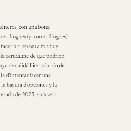
s xéneros, con una bona
s llingües (y a otres llingües)
 facer un repasu a fondu y
pola certidume de que podríen
ya de calidá lliteraria nin de
 la d’intentar facer una
 la bayura d’opciones y la
teraria de 2025, vais velo,