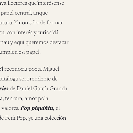
ya llectores que’interésense
n papel central, anque
futuru. Y non sólo de formar
u, con interés y curiosidá.
omanáu y equí queremos destacar
cumplen esi papel.
’l reconocíu poeta Miguel
 catálogu sorprendente de
ries
de Daniel García Granda
ia, tenrura, amor pola
 valores.
Pop piquiñín,
el
de Petit Pop, ye una colección