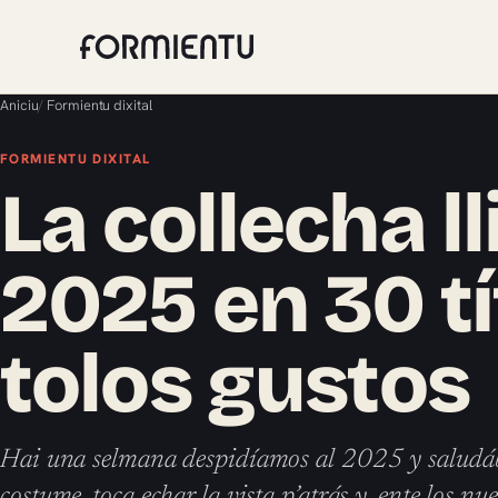
Aniciu
/
Formientu dixital
FORMIENTU DIXITAL
La collecha ll
2025 en 30 tí
tolos gustos
Hai una selmana despidíamos al 2025 y salud
costume, toca echar la vista p’atrás y, ente los nu