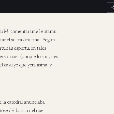
acu M. comentárame l’entamu
tar el so tráxicu final. Según
rtunáu espertu, en tales
personaxes (porque lo son, tres
l casu ye que yera asina, y
 la catedral anunciaba,
ntóse del bancu nel que