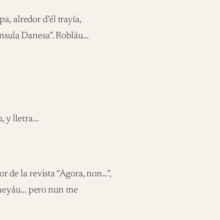
, alredor d’él trayía,
nínsula Danesa”. Robláu…
, y lletra…
r de la revista “Agora, non…”,
semeyáu… pero nun me