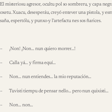
El misteriosu agresor, ocultu pol so sombreru, y capa negra
oxetu. Xuacu, desesperáu, creyó entever una pistola, y esm
saña, espertólu, y punxo-y l’artefactu nes sos ñarices.
– ¡Non! ¡Non… nun quiero morrer…!
– Calla yá… y firma equí…
– Non… nun entiendes… la mio reputación…
– Tuvisti tiempu de pensar nello… pero nun quixisti…
– Non… non…