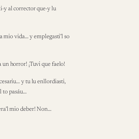
y al corrector que-y lu
a mio vida… y emplegasti’l so
un horror! ¡Tuvi que faelo!
ariu… y tu lu enllordiasti,
el to pasáu…
era’l mio deber! Non…