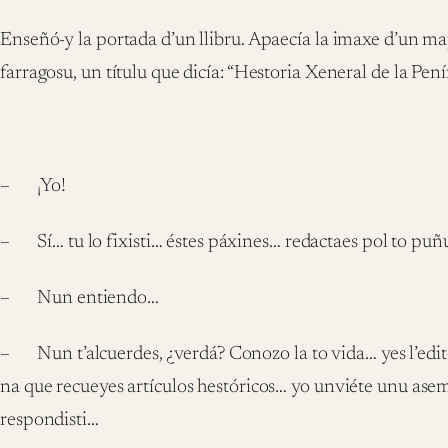
Enseñó-y la portada d’un llibru. Apaecía la imaxe d’un mapa
farragosu, un títulu que dicía: “Hestoria Xeneral de la Pe
– ¡Yo!
– Sí… tu lo fixisti… éstes páxines… redactaes pol to puñu
– Nun entiendo…
– Nun t’alcuerdes, ¿verdá? Conozo la to vida… yes l’edito
na que recueyes artículos hestóricos… yo unviéte unu a
respondisti…