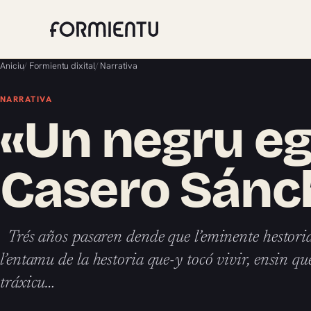
Aniciu
/
Formientu dixital
/
Narrativa
NARRATIVA
«Un negru eg
Casero Sánc
Trés años pasaren dende que l’eminente hesto
l’entamu de la hestoria que-y tocó vivir, ensin qu
tráxicu…