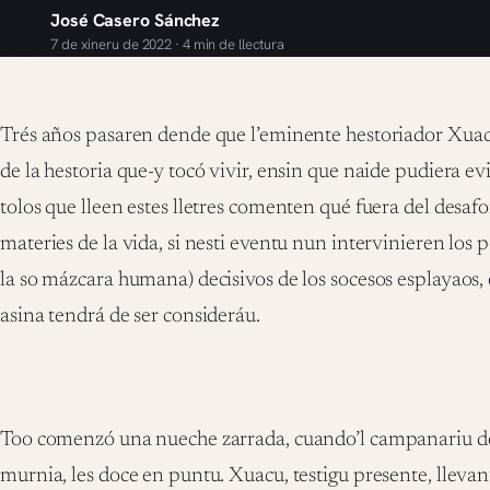
José Casero Sánchez
7 de xineru de 2022 · 4 min de llectura
Trés años pasaren dende que l’eminente hestoriador Xu
de la hestoria que-y tocó vivir, ensin que naide pudiera evi
tolos que lleen estes lletres comenten qué fuera del desafo
materies de la vida, si nesti eventu nun intervinieren los 
la so mázcara humana) decisivos de los socesos esplayaos, e
asina tendrá de ser consideráu.
Too comenzó una nueche zarrada, cuando’l campanariu de
murnia, les doce en puntu. Xuacu, testigu presente, lleva