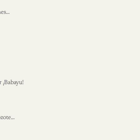
ñes…
r ¡Babayu!
ózote…