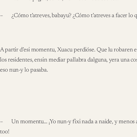
– ¿Cómo t’atreves, babayu? ¿Cómo t’atreves a facer lo q
A partir d’esi momentu, Xuacu perdióse. Que lu robaren en
los residentes, ensin mediar pallabra dalguna, yera una co
eso nun-y lo pasaba.
– Un momentu… ¡Yo nun-y fixi nada a naide, y menos a
too!