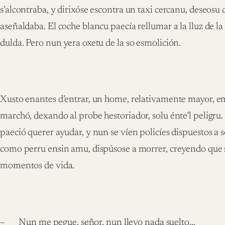
s’alcontraba, y dirixóse escontra un taxi cercanu, deseosu d
aseñaldaba. El coche blancu paecía rellumar a la lluz de la
dulda. Pero nun yera oxetu de la so esmolición.
Xusto enantes d’entrar, un home, relativamente mayor, emb
marchó, dexando al probe hestoriador, solu énte’l peligru
paeció querer ayudar, y nun se víen policíes dispuestos 
como perru ensin amu, dispúsose a morrer, creyendo que s
momentos de vida.
– Nun me pegue, señor, nun llevo nada suelto…