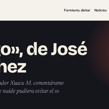
Formientu dixital
Noticies
o», de José
hez
riador Xuacu M. comentárame
e naide pudiera evitar el so