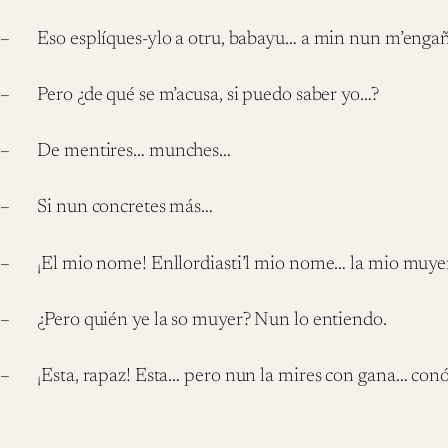
– Eso esplíques-ylo a otru, babayu… a min nun m’enga
– Pero ¿de qué se m’acusa, si puedo saber yo…?
– De mentires… munches…
– Si nun concretes más…
– ¡El mio nome! Enllordiasti’l mio nome… la mio muye
– ¿Pero quién ye la so muyer? Nun lo entiendo.
– ¡Esta, rapaz! Esta… pero nun la mires con gana… con