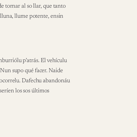
e tornar al so llar, que tanto
 lluna, llume potente, ensin
urriólu p’atrás. El vehículu
. Nun supo qué facer. Naide
a socorrelu. Dafechu abandonáu
eríen los sos últimos