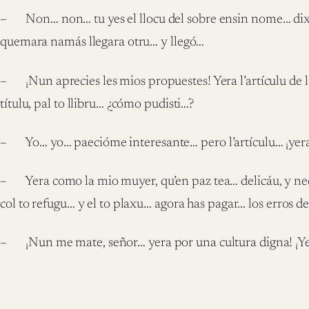
– Non… non… tu yes el llocu del sobre ensin nome… dixi-
quemara namás llegara otru… y llegó…
– ¡Nun aprecies les mios propuestes! Yera l’artículu de l
títulu, pal to llibru… ¿cómo pudisti…?
– Yo… yo… paecióme interesante… pero l’artículu… ¡yera 
– Yera como la mio muyer, qu’en paz tea… delicáu, y neces
col to refugu… y el to plaxu… agora has pagar… los erros d
– ¡Nun me mate, señor… yera por una cultura digna! ¡Y