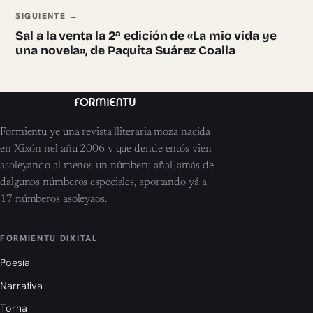
SIGUIENTE →
Sal a la venta la 2ª edición de «La mio vida ye
una novela», de Paquita Suárez Coalla
Formientu ye una revista lliteraria moza nacida
en Xixón nel añu 2006 y que dende entós vien
asoleyando al menos un númberu añal, amás de
dalgunos númberos especiales, aportando yá a
17 númberos asoleyaos.
FORMIENTU DIXITAL
Poesía
Narrativa
Torna