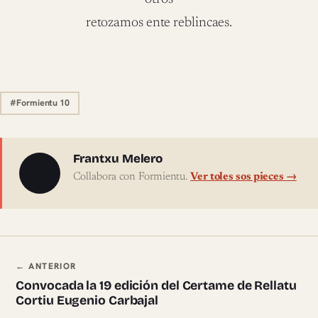
retozamos ente reblincaes.
#Formientu 10
Sobre l'autor
Frantxu Melero
Collabora con Formientu.
Ver toles sos pieces →
Navegación ente pieces
← ANTERIOR
Convocada la 19 edición del Certame de Rellatu
Cortiu Eugenio Carbajal