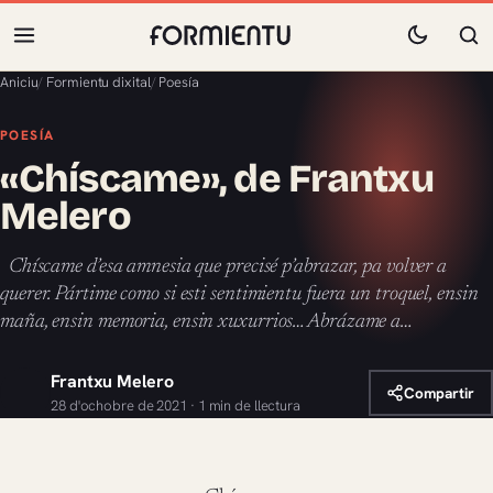
Aniciu
/
Formientu dixital
/
Poesía
POESÍA
«Chíscame», de Frantxu
Melero
Chíscame d’esa amnesia que precisé p’abrazar, pa volver a
querer. Pártime como si esti sentimientu fuera un troquel, ensin
maña, ensin memoria, ensin xuxurrios… Abrázame a…
Frantxu Melero
Compartir
28 d'ochobre de 2021 · 1 min de llectura