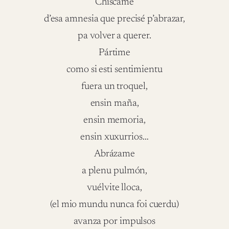
Chíscame
d’esa amnesia que precisé p’abrazar,
pa volver a querer.
Pártime
como si esti sentimientu
fuera un troquel,
ensin maña,
ensin memoria,
ensin xuxurrios…
Abrázame
a plenu pulmón,
vuélvite lloca,
(el mio mundu nunca foi cuerdu)
avanza por impulsos