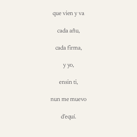
que vien y va
cada añu,
cada firma,
y yo,
ensin ti,
nun me muevo
d’equí.