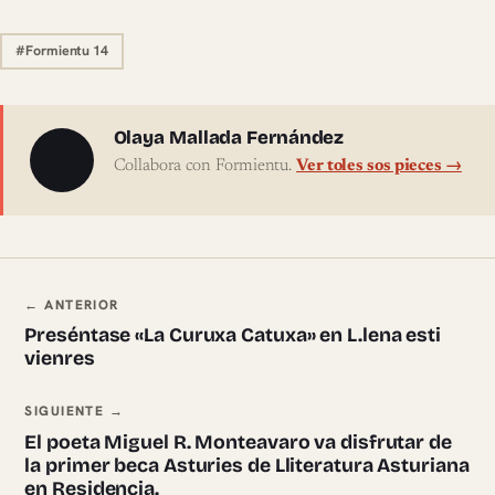
#Formientu 14
Sobre l'autor
Olaya Mallada Fernández
Collabora con Formientu.
Ver toles sos pieces →
Navegación ente pieces
← ANTERIOR
Preséntase «La Curuxa Catuxa» en L.lena esti
vienres
SIGUIENTE →
El poeta Miguel R. Monteavaro va disfrutar de
la primer beca Asturies de Lliteratura Asturiana
en Residencia.