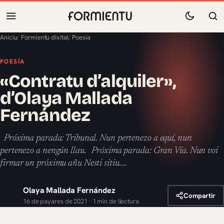
Aniciu
/
Formientu dixital
/
Poesía
POESÍA
«Contratu d’alquiler»,
d’Olaya Mallada
Fernández
Próxima parada: Tribunal. Nun pertenezo a equí, nun
pertenezo a nengún llau. Próxima parada: Gran Vía. Nun voi
firmar un próximu añu Nesti sitiu.…
Olaya Mallada Fernández
Compartir
16 de payares de 2021 · 1 min de llectura