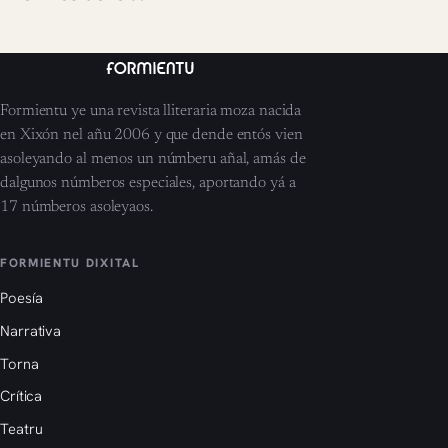
Formientu ye una revista lliteraria moza nacida
en Xixón nel añu 2006 y que dende entós vien
asoleyando al menos un númberu añal, amás de
dalgunos númberos especiales, aportando yá a
17 númberos asoleyaos.
FORMIENTU DIXITAL
Poesía
Narrativa
Torna
Crítica
Teatru