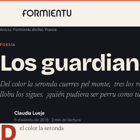
Aniciu
/
Formientu dixital
/
Poesía
POESÍA
Los guardia
Del color la seronda cuerres pel monte, tres lo
llobu los sigues. ¡quién pudiera ser perru como 
Claudia Lueje
5 d'avientu de 2018 · 2 min de llectura
D
el color la seronda