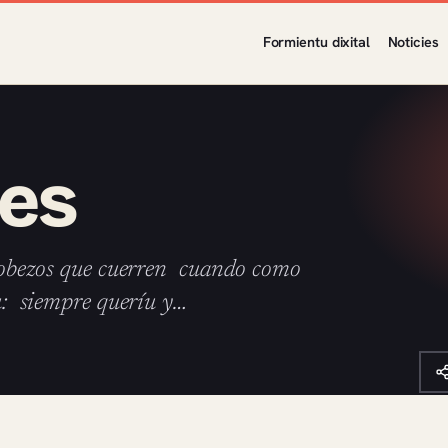
Formientu dixital
Noticies
nes
s robezos que cuerren cuando como
tu: siempre queríu y…