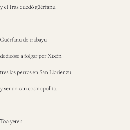
y el Tras quedó güérfanu.
Güérfanu de trabayu
dedicóse a folgar per Xixón
tres los perros en San Llorienzu
y ser un can cosmopolita.
Too yeren