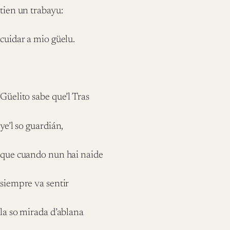
tien un trabayu:
cuidar a mio güelu.
Güelito sabe que’l Tras
ye’l so guardián,
que cuando nun hai naide
siempre va sentir
la so mirada d’ablana