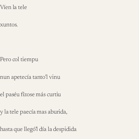
Víen la tele
xuntos.
Pero col tiempu
nun apetecía tanto’l vinu
el paséu fízose más curtiu
y la tele paecía mas aburida,
hasta que llegó’l día la despidida