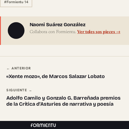
#Formientu 14
Sobre l'autor
Naomi Suárez González
Collabora con Formientu.
Ver toles sos pieces →
Navegación ente pieces
← ANTERIOR
«Xente mozo», de Marcos Salazar Lobato
SIGUIENTE →
Adolfo Camilo y Gonzalo G. Barreñada premios
de la Crítica d’Asturies de narrativa y poesía