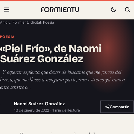
Aniciu
/
Formientu dixital
/
Poesía
POESÍA
«Piel Frío», de Naomi
Suárez González
Y esperar espierta que dexes de buscame que me garres del
brazu, que me lleves a nenguna parte, nun estremo yá nunca
ente sentite o…
Naomi Suárez González
Compartir
13 de xineru de 2022 · 1 min de llectura