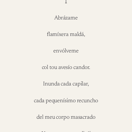
I
Abrázame
flamíxera maldá,
envólveme
col tou avesío candor.
Inunda cada capilar,
cada pequenísimo recuncho
del meu corpo masacrado