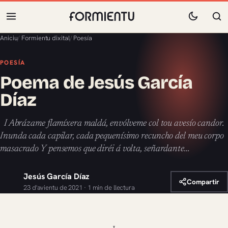
Aniciu
/
Formientu dixital
/
Poesía
POESÍA
Poema de Jesús García
Díaz
I Abrázame flamíxera maldá, envólveme col tou avesío candor.
Inunda cada capilar, cada pequenísimo recuncho del meu corpo
masacrado Y pensemos que diréi á volta, señardante…
Jesús García Díaz
Compartir
23 d'avientu de 2021 · 1 min de llectura