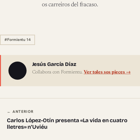
os carreiros del fracaso.
#Formientu 14
Sobre l'autor
Jesús García Díaz
Collabora con Formientu.
Ver toles sos pieces →
Navegación ente pieces
← ANTERIOR
Carlos López-Otín presenta «La vida en cuatro
lletres» n’Uviéu