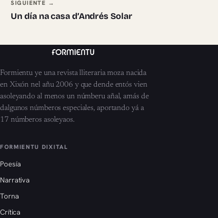
SIGUIENTE →
Un día na casa d’Andrés Solar
Formientu ye una revista lliteraria moza nacida
en Xixón nel añu 2006 y que dende entós vien
asoleyando al menos un númberu añal, amás de
dalgunos númberos especiales, aportando yá a
17 númberos asoleyaos.
FORMIENTU DIXITAL
Poesía
Narrativa
Torna
Crítica