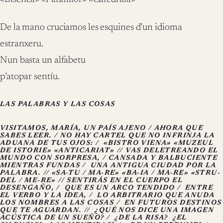
De la mano cruciamos les esquines d’un idioma
estranxeru.
Nun basta un alfabetu
p’atopar sentíu.
LAS PALABRAS Y LAS COSAS
VISITAMOS, MARÍA, UN PAÍS AJENO / AHORA QUE
SABES LEER. / NO HAY CARTEL QUE NO INFRINJA LA
ADUANA DE TUS OJOS: /
«BISTRO VIENA» «MUZEUL
DE ISTORIE» «ANTICARIAT» // VAS DELETREANDO EL
MUNDO CON SORPRESA, / CANSADA Y BALBUCIENTE
MIENTRAS FUNDAS /
UNA ANTIGUA CIUDAD POR LA
PALABRA. // «SA-TU / MA-RE» «BA-IA / MA-RE» «STRU-
DEL / ME-RE» // SENTIRÁS EN EL CUERPO EL
DESENGAÑO, /
QUE ES UN ARCO TENDIDO /
ENTRE
EL VERBO Y LA IDEA, /
LO ARBITRARIO QUE ANUDA
LOS NOMBRES A LAS COSAS /
EN FUTUROS DESTINOS
QUE TE AGUARDAN. //
¿QUÉ NOS DICE UNA IMAGEN
ACÚSTICA DE UN SUEÑO? /
¿DE LA RISA? ¿EL