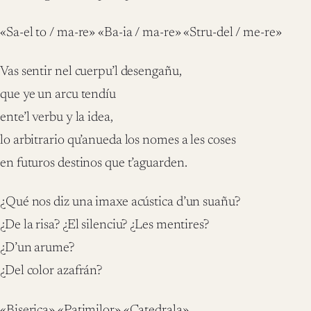
«Sa-el to / ma-re» «Ba-ia / ma-re» «Stru-del / me-re»
Vas sentir nel cuerpu’l desengañu,
que ye un arcu tendíu
ente’l verbu y la idea,
lo arbitrario qu’anueda los nomes a les coses
en futuros destinos que t’aguarden.
¿Qué nos diz una imaxe acústica d’un suañu?
¿De la risa? ¿El silenciu? ¿Les mentires?
¿D’un arume?
¿Del color azafrán?
«Biserica» «Patimilor» «Catedrala»