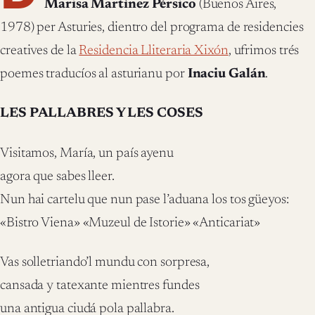
Marisa Martínez Pérsico
(Buenos Aires,
1978) per Asturies, dientro del programa de residencies
creatives de la
Residencia Lliteraria Xixón
, ufrimos trés
poemes traducíos al asturianu por
Inaciu Galán
.
LES PALLABRES Y LES COSES
Visitamos, María, un país ayenu
agora que sabes lleer.
Nun hai cartelu que nun pase l’aduana los tos güeyos:
«Bistro Viena» «Muzeul de Istorie» «Anticariat»
Vas solletriando’l mundu con sorpresa,
cansada y tatexante mientres fundes
una antigua ciudá pola pallabra.