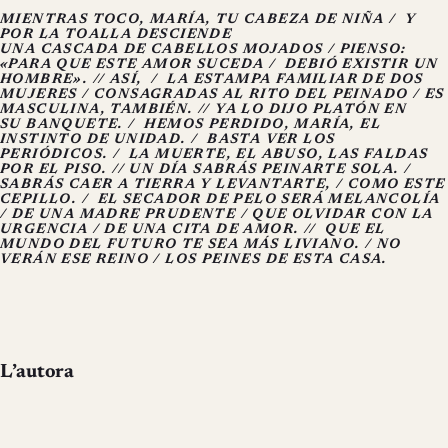
MIENTRAS TOCO, MARÍA, TU CABEZA DE NIÑA /
Y
POR LA TOALLA DESCIENDE
UNA CASCADA DE CABELLOS MOJADOS / PIENSO:
«PARA QUE ESTE AMOR SUCEDA /
DEBIÓ EXISTIR UN
HOMBRE». // ASÍ,
/
LA ESTAMPA FAMILIAR DE DOS
MUJERES / CONSAGRADAS AL RITO DEL PEINADO / ES
MASCULINA, TAMBIÉN. // YA LO DIJO PLATÓN EN
SU BANQUETE. /
HEMOS PERDIDO, MARÍA, EL
INSTINTO DE UNIDAD. /
BASTA VER LOS
PERIÓDICOS. /
LA MUERTE, EL ABUSO, LAS FALDAS
POR EL PISO. // UN DÍA SABRÁS PEINARTE SOLA. /
SABRÁS CAER A TIERRA Y LEVANTARTE, / COMO ESTE
CEPILLO. /
EL SECADOR DE PELO SERÁ MELANCOLÍA
/ DE UNA MADRE PRUDENTE / QUE OLVIDAR CON LA
URGENCIA / DE UNA CITA DE AMOR. //
QUE EL
MUNDO DEL FUTURO TE SEA MÁS LIVIANO. / NO
VERÁN ESE REINO / LOS PEINES DE ESTA CASA.
L’autora