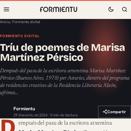
Aniciu
/
Formientu dixital
FORMIENTU DIXITAL
Tríu de poemes de Marisa
Martínez Pérsico
Dempués del pasu de la escritora arxentina Marisa Martínez
Pérsico (Buenos Aires, 1978) per Asturies, dientro del programa
de residencies creatives de la Residencia Lliteraria Xixón,
ufrimos…
Formientu
Compartir
29 d'avientu de 2024 · 5 min de llectura
D
empués del pasu de la escritora arxentina