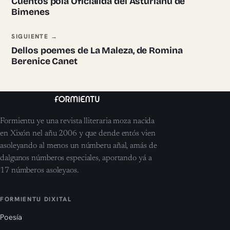
Cuentos pola Oficialidá del Asturianu de
Bimenes
SIGUIENTE →
Dellos poemes de La Maleza, de Romina
Berenice Canet
Formientu ye una revista lliteraria moza nacida
en Xixón nel añu 2006 y que dende entós vien
asoleyando al menos un númberu añal, amás de
dalgunos númberos especiales, aportando yá a
17 númberos asoleyaos.
FORMIENTU DIXITAL
Poesía