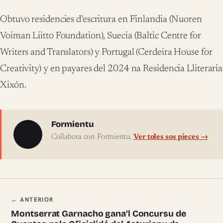
Obtuvo residencies d’escritura en Finlandia (Nuoren
Voiman Liitto Foundation), Suecia (Baltic Centre for
Writers and Translators) y Portugal (Cerdeira House for
Creativity) y en payares del 2024 na Residencia Lliteraria
Xixón.
Sobre l'autor
Formientu
Collabora con Formientu.
Ver toles sos pieces →
Navegación ente pieces
← ANTERIOR
Montserrat Garnacho gana’l Concursu de