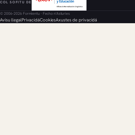
COL SOFITU DE
© 2006–2026 Formientu · Fecho n'Asturies
Avisu llegal
Privacidá
Cookies
Axustes de privacidá