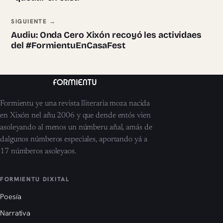
SIGUIENTE →
Audiu: Onda Cero Xixón recoyó les actividaes
del #FormientuEnCasaFest
Formientu ye una revista lliteraria moza nacida
en Xixón nel añu 2006 y que dende entós vien
asoleyando al menos un númberu añal, amás de
dalgunos númberos especiales, aportando yá a
17 númberos asoleyaos.
FORMIENTU DIXITAL
Poesía
Narrativa