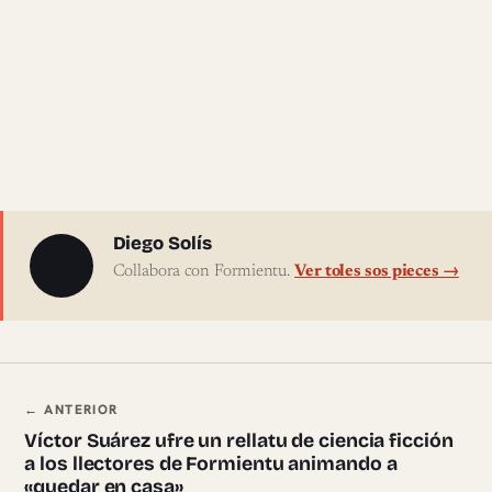
Sobre l'autor
Diego Solís
Collabora con Formientu.
Ver toles sos pieces →
Navegación ente pieces
← ANTERIOR
Víctor Suárez ufre un rellatu de ciencia ficción
a los llectores de Formientu animando a
«quedar en casa»