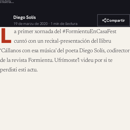
videu…
Diego Solís
Compartir
19 de marzu de 2020 · 1 min de llectura
L
a primer xornada del #FormientuEnCasaFest
cuntó con un recital-presentación del llibru
‘Cállanos con esa música’ del poeta Diego Solís, codirector
de la revista Formientu. Ufrímoste’l videu por si te
perdisti esti actu.