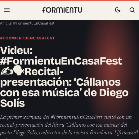
Aniciu
/
#FormientuEnCasaFest
#FORMIENTUENCASAFEST
Videu:
#FormientuEnCasaFest
✍️🗣Recital-
presentación: ‘Cállanos
con esa música’ de Diego
Solís
La primer xornada del #FormientuEnCasaFest cuntó con un
recital-presentación del llibru ‘Cállanos con esa música’ del
poeta Diego Solís, codirector de la revista Formientu. Ufrímoste’l