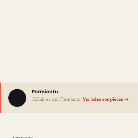
Sobre l'autor
Formientu
Collabora con Formientu.
Ver toles sos pieces →