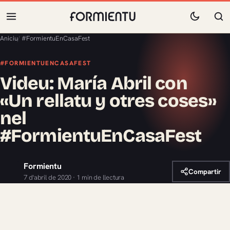
Aniciu
/
#FormientuEnCasaFest
#FORMIENTUENCASAFEST
Videu: María Abril con
«Un rellatu y otres coses»
nel
#FormientuEnCasaFest
Formientu
Compartir
7 d'abril de 2020 · 1 min de llectura