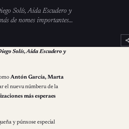
iego Solís, Aida Escudero y
Amás de nomes importantes…
iego Solís, Aida Escudero y
 como
Antón García, Marta
tar el nuevu númberu de la
lizaciones más esperaes
queña y púnxose especial