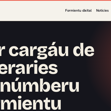
Formientu dixital
Noticies
ar cargáu de
eraries
 númberu
rmientu