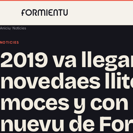
Aniciu
/
Noticies
NOTICIES
2019 va lleg
novedaes llit
moces y con
nuevu de Fo