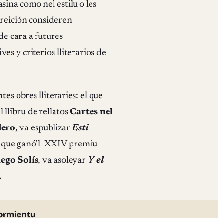
ina como nel estilu o les
ireición consideren
de cara a futures
es y criterios lliterarios de
tes obres lliteraries: el que
l llibru de rellatos
Cartes nel
dero
, va espublizar
Esti
l que ganó’l XXIV premiu
ego Solís
, va asoleyar
Y el
.
ormientu