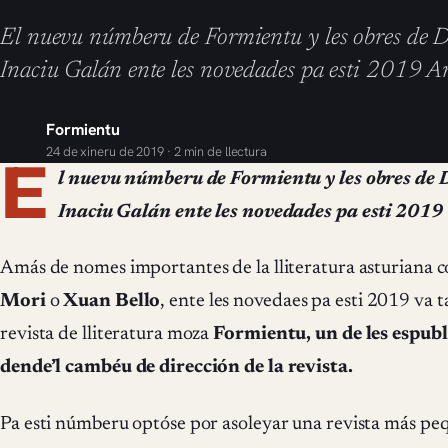
El nuevu númberu de Formientu y les obres de D
Inaciu Galán ente les novedades pa esti 2019 
Formientu
24 de xineru de 2019 · 2 min de llectura
E
l nuevu númberu de Formientu y les obres de D
Inaciu Galán ente les novedades pa esti 2019
Amás de nomes importantes de la lliteratura asturiana
Mori
o
Xuan Bello
, ente les novedaes pa esti 2019 va 
revista de lliteratura moza
Formientu, un de les espub
dende’l cambéu de dirección de la revista.
Pa esti númberu optóse por asoleyar una revista más pe