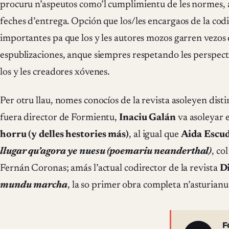
procuru n’aspeutos como’l cumplimientu de les normes, as
feches d’entrega. Opción que los/les encargaos de la cod
importantes pa que los y les autores mozos garren vezos 
espublizaciones, anque siempres respetando les perspectiv
los y les creadores xóvenes.
Per otru llau, nomes conocíos de la revista asoleyen distin
fuera director de Formientu,
Inaciu Galán
va asoleyar e
horru (y delles hestories más)
, al igual que
Aida Escu
llugar qu’agora ye nuesu (poemariu neanderthal)
, co
Fernán Coronas; amás l’actual codirector de la revista
Di
mundu marcha
, la so primer obra completa n’asturianu
F