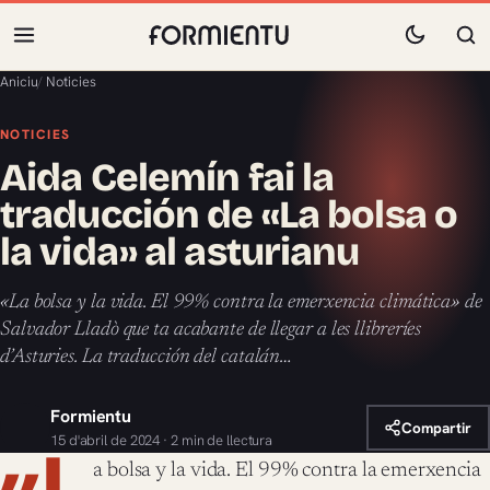
Aniciu
/
Noticies
NOTICIES
Aida Celemín fai la
traducción de «La bolsa o
la vida» al asturianu
«La bolsa y la vida. El 99% contra la emerxencia climática» de
Salvador Lladò que ta acabante de llegar a les llibreríes
d’Asturies. La traducción del catalán…
Formientu
Compartir
15 d'abril de 2024 · 2 min de llectura
«L
a bolsa y la vida. El 99% contra la emerxencia