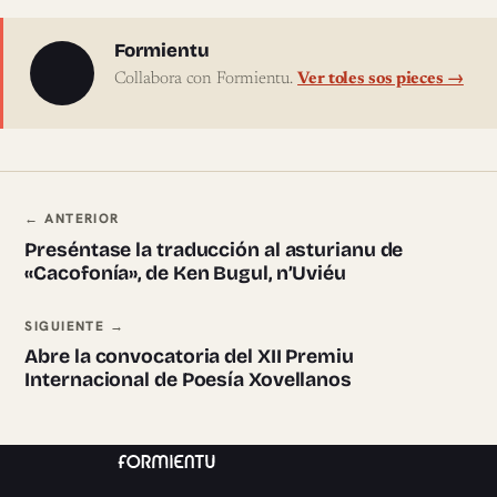
Sobre l'autor
Formientu
Collabora con Formientu.
Ver toles sos pieces →
Navegación ente pieces
← ANTERIOR
Preséntase la traducción al asturianu de
«Cacofonía», de Ken Bugul, n’Uviéu
SIGUIENTE →
Abre la convocatoria del XII Premiu
Internacional de Poesía Xovellanos