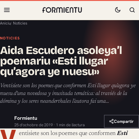
Aniciu
/
Noticies
NOTICIES
Aida Escudero asoleya’l
poemariu «Esti llugar
qu’agora ye nuesu»
Ventisiete son los poemes que conformen Esti llugar qu’agora ye
nuesu d’una novedosa y inusitada temática: al traviés de la
dómina y los seres neanderthales l’autora fai una…
Formientu
Compartir
25 d'ochobre de 2019 · 1 min de llectura
V
entisiete son los poemes que conformen
Esti