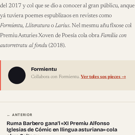
del 2017 y col que se dio a conocer al gran públicu, anque
yá tuviera poemes espublizaos en revistes como
Formientu, Lliteratura
o
Larius
. Nel mesmu añu fíxose col
Premiu Asturies Xoven de Poesía cola obra
Familia con
autorretratu al fondu
(2018).
Sobre l'autor
Formientu
Collabora con Formientu.
Ver toles sos pieces →
Navegación ente pieces
← ANTERIOR
Ruma Barbero gana’l «XI Premiu Alfonso
Iglesias de Cómic en llingua asturiana» cola