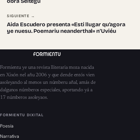
obra Seltegu
SIGUIENTE →
Aida Escudero presenta «Esti llugar qu’agora
ye nuesu. Poemariu neanderthal» n’Uviéu
Formientu ye una revista lliteraria moza nacida
en Xixón nel añu 2006 y que dende entós vien
asoleyando al menos un númberu añal, amás de
dalgunos númberos especiales, aportando yá a
17 númberos asoleyaos.
FORMIENTU DIXITAL
Poesía
Narrativa