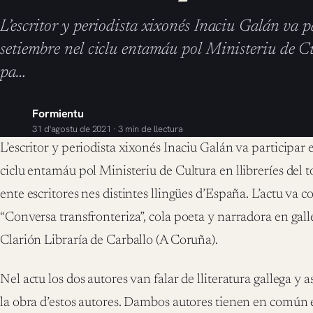
L’escritor y periodista xixonés Inaciu Galán va p
setiembre nel ciclu entamáu pol Ministeriu de Cul
pa…
Formientu
31 d'agostu de 2021 · 3 min de llectura
L’escritor y periodista xixonés Inaciu Galán va participar 
ciclu entamáu pol Ministeriu de Cultura en llibreríes del t
ente escritores nes distintes llingües d’España. L’actu va c
“Conversa transfronteriza”, cola poeta y narradora en ga
Clarión Libraría de Carballo (A Coruña).
Nel actu los dos autores van falar de lliteratura gallega y 
la obra d’estos autores. Dambos autores tienen en común 