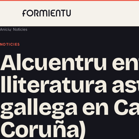
Aniciu
/
Noticies
NOTICIES
Alcuentru en
lliteratura a
gallega en Ca
Coruña)