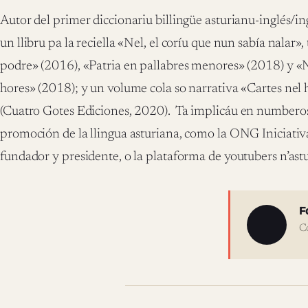
Autor del primer diccionariu billingüe asturianu-inglés/in
un llibru pa la reciella «Nel, el coríu que nun sabía nalar»
podre» (2016), «Patria en pallabres menores» (2018) y «N
hores» (2018); y un volume cola so narrativa «Cartes nel h
(Cuatro Gotes Ediciones, 2020).
Ta implicáu en numberose
promoción de la llingua asturiana, como la ONG Iniciativa
fundador y presidente, o la plataforma de youtubers n’astu
Sobre 
F
C