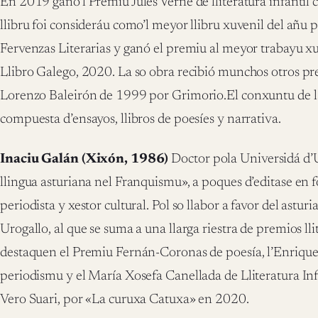
En 2019 ganó’l Premiu Jules Verne de lliteratura infantil c
llibru foi consideráu como’l meyor llibru xuvenil del añu p
Fervenzas Literarias y ganó el premiu al meyor trabayu x
Llibro Galego, 2020.​ La so obra recibió munchos otros p
Lorenzo Baleirón de 1999 por Grimorio.El conxuntu de la
compuesta d’ensayos, llibros de poesíes y narrativa.
Inaciu Galán (Xixón, 1986)
Doctor pola Universidá d’
llingua asturiana nel Franquismu», a poques d’editase en fo
periodista y xestor cultural. Pol so llabor a favor del astu
Urogallo, al que se suma a una llarga riestra de premios lli
destaquen el Premiu Fernán-Coronas de poesía, l’Enriqu
periodismu y el María Xosefa Canellada de Lliteratura Inf
Vero Suari, por «La curuxa Catuxa» en 2020.