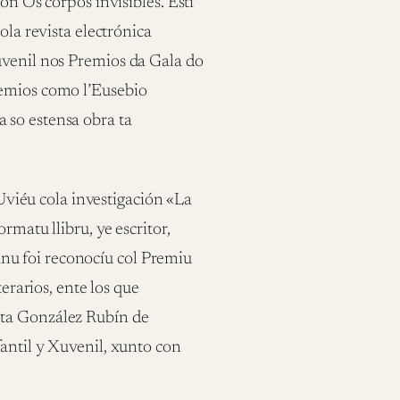
on Os corpos invisibles. Esti
ola revista electrónica
uvenil nos Premios da Gala do
remios como l’Eusebio
 so estensa obra ta
Uviéu cola investigación «La
rmatu llibru, ye escritor,
rianu foi reconocíu col Premiu
terarios, ente los que
eta González Rubín de
antil y Xuvenil, xunto con