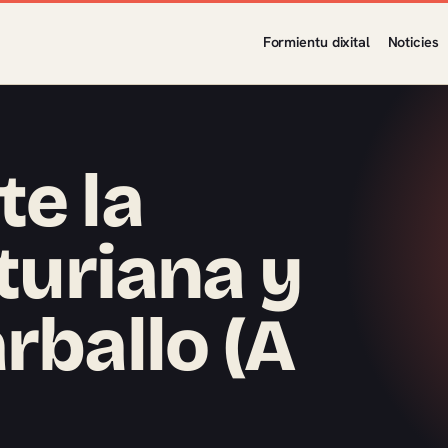
Formientu dixital
Noticies
te la
sturiana y
rballo (A