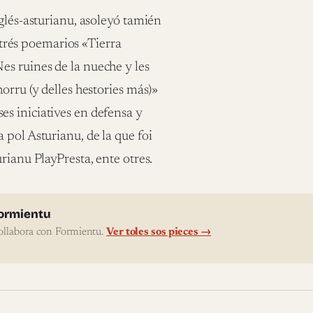
glés-asturianu, asoleyó tamién
, trés poemarios «Tierra
es ruines de la nueche y les
orru (y delles hestories más)»
s iniciatives en defensa y
 pol Asturianu, de la que foi
rianu PlayPresta, ente otres.
l'autor
ormientu
ollabora con Formientu.
Ver toles sos pieces →