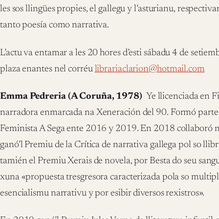
les sos llingües propies, el gallegu y l’asturianu, respecti
tanto poesía como narrativa.
L’actu va entamar a les 20 hores d’esti sábadu 4 de setiemb
plaza enantes nel corréu
librariaclarion@hotmail.com
Emma Pedreria (A Coruña, 1978)
Ye llicenciada en F
narradora​ enmarcada na Xeneración del 90. Formó parte 
Feminista A Sega ente 2016 y 2019. En 2018 collaboró ​​na
ganó’l Premiu de la Crítica de narrativa gallega pol so llib
tamién el Premiu Xerais de novela, por Besta do seu sangu
xuna «propuesta tresgresora caracterizada pola so multipli
esencialismu narrativu y por esibir diversos rexistros».​