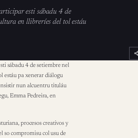
articipar esti sábadu 4 de
tura en llibreríes del tol estáu
esti sábadu 4 de setiembre nel
ol estáu pa xenerar diálogu
onsistir nun alcuentru tituláu
llegu, Emma Pedreira, en
asturiana, procesos creativos y
el so compromisu col usu de