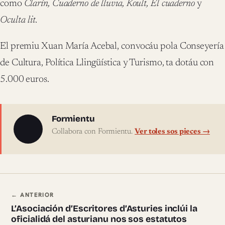
como
Clarín, Cuaderno de lluvia, Koult, El cuaderno
y
Oculta lit.
El premiu Xuan María Acebal, convocáu pola Conseyería
de Cultura, Política Llingüística y Turismo, ta dotáu con
5.000 euros.
Sobre l'autor
Formientu
Collabora con Formientu.
Ver toles sos pieces →
Navegación ente pieces
← ANTERIOR
L’Asociación d’Escritores d’Asturies inclúi la
oficialidá del asturianu nos sos estatutos