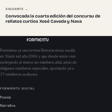
SIGUIENTE →
Convocada la cuarta edición del concursu de
rellatos curtios Xosé Caveda y Nava
Formientu ye una revista lliteraria moza nacida
en Xixón nel añu 2006 y que dende entós vien
asoleyando al menos un númberu añal, amás de
dalgunos númberos especiales, aportando yá a
17 númberos asoleyaos.
FORMIENTU DIXITAL
Poesía
Narrativa