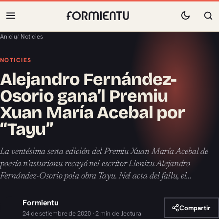
Aniciu
/
Noticies
NOTICIES
Alejandro Fernández-
Osorio gana’l Premiu
Xuan María Acebal por
“Tayu”
La ventésima sesta edición del Premiu Xuan María Acebal de
poesía n’asturianu recayó nel escritor l.lenizu Alejandro
Fernández-Osorio pola obra Tayu. Nel acta del fallu, el…
Formientu
Compartir
24 de setiembre de 2020 · 2 min de llectura