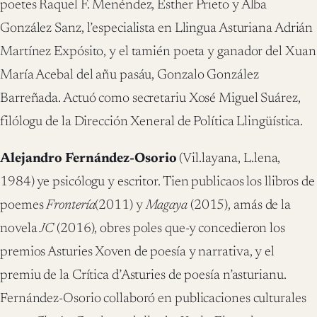
poetes Raquel F. Menéndez, Esther Prieto y Alba
González Sanz, l’especialista en Llingua Asturiana Adrián
Martínez Expósito, y el tamién poeta y ganador del Xuan
María Acebal del añu pasáu, Gonzalo González
Barreñada. Actuó como secretariu Xosé Miguel Suárez,
filólogu de la Dirección Xeneral de Política Llingüística.
Alejandro Fernández-
Osorio
(Vil.layana, L.lena,
1984) ye psicólogu y escritor. Tien publicaos los llibros de
poemes
Frontería
(2011) y
Magaya
(2015), amás de la
novela
JC
(2016), obres poles que-y concedieron los
premios Asturies Xoven de poesía y narrativa, y el
premiu de la Crítica d’Asturies de poesía n’asturianu.
Fernández-Osorio collaboró en publicaciones culturales