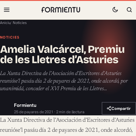
Aniciu
/
Noticies
NOTICIES
Amelia Valcárcel, Premiu
de les Lletres d’Asturies
La Xunta Directiva de l’Asociación d’Escritores d’Asturies
reunióse’l pasáu día 2 de payares de 2021, onde alcordó, por
unanimidá, conceder el XVI Premiu de les Lletres…
Formientu
Compartir
25 de payares de 2021 · 2 min de llectura
La Xunta Directiva de l’Asociación d’Escritores d’Asturies
reunióse’l pasáu día 2 de payares de 2021, onde alcordó,