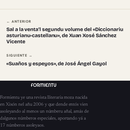
Navegación ente pieces
← ANTERIOR
Sal a la venta’l segundu volume del «Diccionariu
asturianu-castellanu», de Xuan Xosé Sánchez
Vicente
SIGUIENTE →
«Suaños y espeyos», de José Ángel Gayol
Formientu ye una revista lliteraria moza nacida
en Xixón nel añu 2006 y que dende entós vien
asoleyando al menos un númberu añal, amás de
dalgunos númberos especiales, aportando yá a
17 númberos asoleyaos.