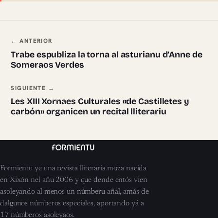
Navegación ente pieces
← ANTERIOR
Trabe espubliza la torna al asturianu d’Anne de
Someraos Verdes
SIGUIENTE →
Les XIII Xornaes Culturales «de Castilletes y
carbón» organicen un recital lliterariu
Formientu ye una revista lliteraria moza nacida
en Xixón nel añu 2006 y que dende entós vien
asoleyando al menos un númberu añal, amás de
dalgunos númberos especiales, aportando yá a
17 númberos asoleyaos.