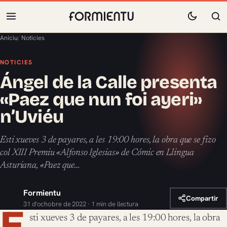
Aniciu
/
Noticies
NOTICIES
Ángel de la Calle presenta
«Paez que nun foi ayeri»
n’Uviéu
Esti xueves 3 de payares, a les 19:00 hores, la obra que se fizo
col XIII Premiu «Alfonso Iglesias» de Cómic en Llingua
Asturiana, «Paez que…
Formientu
Compartir
31 d'ochobre de 2022 · 1 min de llectura
E
sti xueves 3 de payares, a les 19:00 hores, la obra