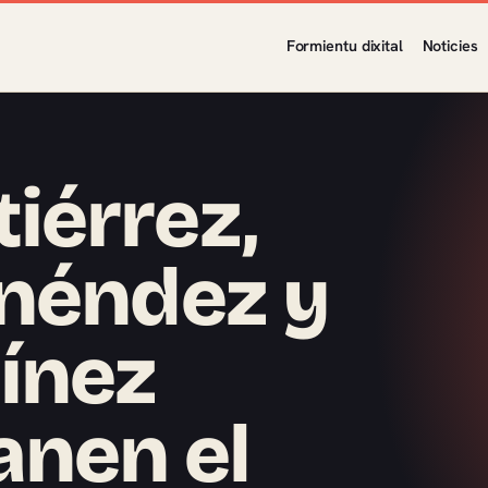
Formientu dixital
Noticies
iérrez,
enéndez y
ínez
anen el