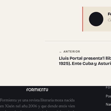
Sobre 
F
C
Navegación en
← ANTERIOR
Lluis Portal presenta’l ll
1925). Ente Cuba y Asturi
FO
Poe
Formientu ye una revista lliteraria moza nacida
Nar
en Xixón nel añu 2006 y que dende entós vien