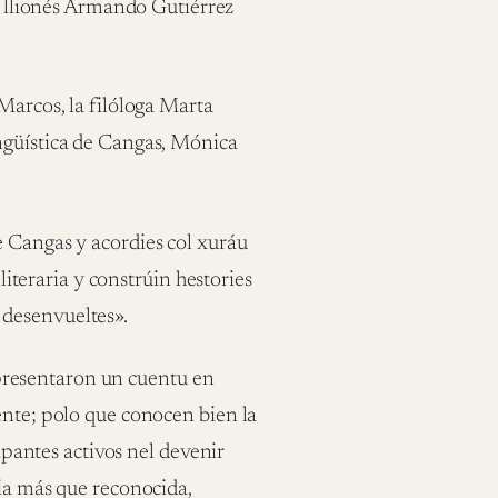
tor llionés Armando Gutiérrez
Marcos, la filóloga Marta
ngüística de Cangas, Mónica
e Cangas y acordies col xuráu
lliteraria y constrúin hestories
 desenvueltes».
resentaron un cuentu en
ente; polo que conocen bien la
cipantes activos nel devenir
ria más que reconocida,