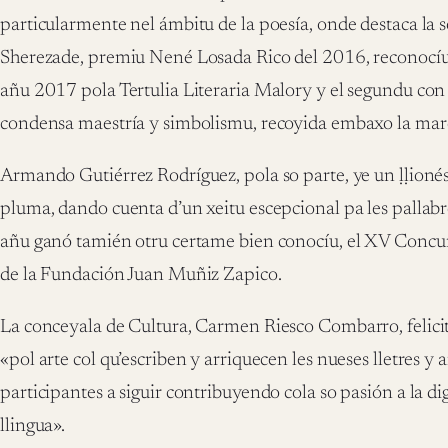
particularmente nel ámbitu de la poesía, onde destaca la 
Sherezade, premiu Nené Losada Rico del 2016, reconocíu
añu 2017 pola Tertulia Literaria Malory y el segundu con 
condensa maestría y simbolismu, recoyida embaxo la mar
Armando Gutiérrez Rodríguez, pola so parte, ye un ḷḷioné
pluma, dando cuenta d’un xeitu escepcional pa les pallabre
añu ganó tamién otru certame bien conocíu, el XV Concur
de la Fundación Juan Muñiz Zapico.
La conceyala de Cultura, Carmen Riesco Combarro, felicit
«pol arte col qu’escriben y arriquecen les nueses lletres 
participantes a siguir contribuyendo cola so pasión a la di
llingua».