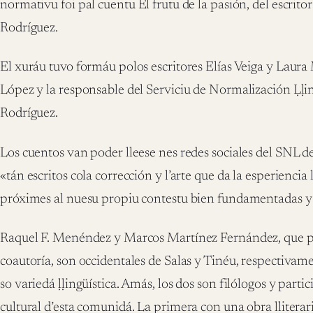
norma
tivu foi pal cuentu El frutu de la pasión, del escri
Rodríguez.
El xuráu tuvo formáu polos escritores Elías Veiga y Laura 
López y la responsable del Serviciu de Normalización Ḷḷi
Rodríguez.
Los cuentos van poder lleese nes redes sociales del SNL d
«tán escritos cola corrección y l’arte que da la esperiencia 
próximes al nuesu propiu contestu bien fundamentadas y
Raquel F. Menéndez y Marcos Martínez Fernández, que p
coautoría, son occidentales de Salas y Tinéu, respectivam
so variedá ḷḷingüística. Amás, los dos son filólogos y parti
cultural d’esta comunidá. La primera con una obra llitera