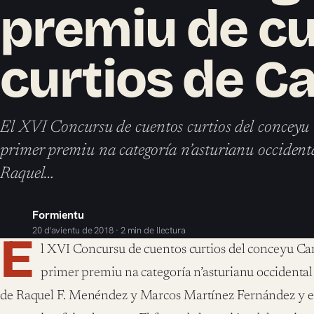
premiu de c
curtios de C
El XVI Concursu de cuentos curtios del conceyu 
primer premiu na categoría n’asturianu occidenta
Raquel…
Formientu
20 d'avientu de 2018 · 2 min de llectura
E
l XVI Concursu de cuentos curtios del conceyu Can
primer premiu na categoría n’asturianu occidental 
de Raquel F. Menéndez y Marcos Martínez Fernández y el