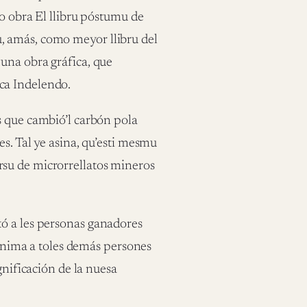
so obra El llibru póstumu de
, amás, como meyor llibru del
una obra gráfica, que
ca Indelendo.
s que cambió’l carbón pola
s. Tal ye asina, qu’esti mesmu
su de microrrellatos mineros
ó a les personas ganadores
y anima a toles demás persones
gnificación de la nuesa