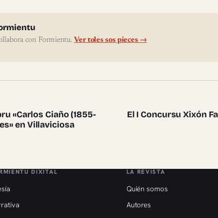
l'autor
ormientu
ollabora con Formientu.
Ver toles sos pieces →
te pieces
ibru «Carlos Ciaño (1855-
El I Concursu Xixón Fa
es» en Villaviciosa
RMIENTU DIXITAL
LA REVISTA
sía
Quién somos
rativa
Autores