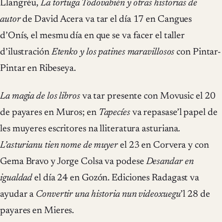
Llangréu,
La tortuga Todovabién y otras historias de
autor
de David Acera va tar el día 17 en Cangues
d’Onís, el mesmu día en que se va facer el taller
d’ilustración
Etenko y los patines maravillosos
con Pintar-
Pintar en Ribeseya.
La magia de los libros
va tar presente con Movusic el 20
de payares en Muros; en
Tapecíes
va repasase’l papel de
les muyeres escritores na lliteratura asturiana
.
L’asturianu tien nome de muyer
el 23 en Corvera y con
Gema Bravo y Jorge Colsa va podese
Desandar en
igualdad
el día 24 en Gozón. Ediciones Radagast va
ayudar a
Convertir una historia nun videoxuegu
’l 28 de
payares en Mieres.