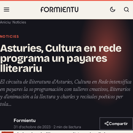
Aniciu
/
Noticies
NOTICIES
Asturies, Cultura en rede
programa un payares
lliterariu
El circuitu de lliteratura d’Asturies, Cultura en Rede intensifica
en payares la so programación con talleres creativos, lliterarios
y d’animación a la llectura y charles y recitales poéticos per
tola…
Formientu
Compartir
31 d'ochobre de 2023 · 2 min de llectura