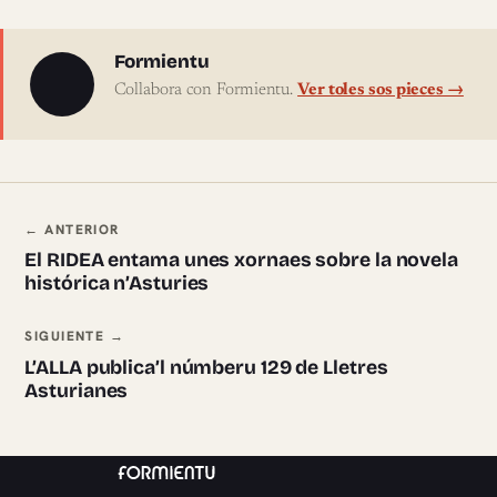
Sobre l'autor
Formientu
Collabora con Formientu.
Ver toles sos pieces →
Navegación ente pieces
← ANTERIOR
El RIDEA entama unes xornaes sobre la novela
histórica n’Asturies
SIGUIENTE →
L’ALLA publica’l númberu 129 de Lletres
Asturianes