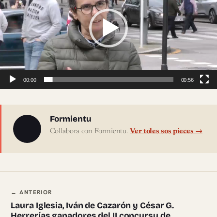
vídeo
00:00
00:56
Sobre l'autor
Formientu
Collabora con Formientu.
Ver toles sos pieces →
Navegación ente pieces
← ANTERIOR
Laura Iglesia, Iván de Cazarón y César G.
Herrerías ganadores del II concursu de