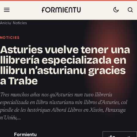
Aniciu
/
Noticies
NOTICIES
Asturies vuelve tener una
llibrería especializada en
llibru n’asturianu gracies
a Trabe
Tres munchos años nos qu’Asturies nun tuvo llibrería
especializada en llibru n’asturianu nin llibros d’Asturies, col
pieslle de les hestóriques Alborá Llibros en Xixón, Paraxuga
n’Uviéu,…
Formientu