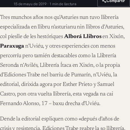
Compartir
15 de mayu de 2019 · 1 min de llectura
Tres munchos años nos qu’Asturies nun tuvo llibrería
especializada en llibru n’asturianu nin llibros d’Asturies,
col pieslle de les hestóriques
Alborá Llibros
en Xixón,
Paraxuga
n’Uviéu, y otres esperiencies con menos
percorríu pero tamién destacables como la Llibrería
Seronda n’Avilés, Llibrería Ítaca en Xixón, o la propia
d’Ediciones Trabe nel barriu de Pumarín, n’Uviéu, la
editorial, dirixida agora por Esther Prieto y Samuel
Castro, pon otra vuelta llibrería, esta vegada na cai
Fernando Alonso, 17 – baxu drecha d’Uviéu.
Dende la editorial espliquen como «depués d’años de
crisis y resistencia, Ediciones Trabe reabre la so llibrería,