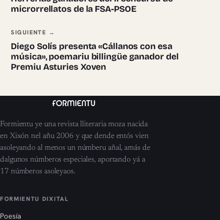
microrrellatos de la FSA-PSOE
SIGUIENTE →
Diego Solís presenta «Cállanos con esa
música», poemariu billingüe ganador del
Premiu Asturies Xoven
Formientu ye una revista lliteraria moza nacida
en Xixón nel añu 2006 y que dende entós vien
asoleyando al menos un númberu añal, amás de
dalgunos númberos especiales, aportando yá a
17 númberos asoleyaos.
FORMIENTU DIXITAL
Poesía