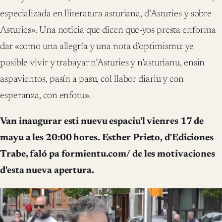
especializada en lliteratura asturiana, d’Asturies y sobre
Asturies». Una noticia que dicen que-yos presta enforma
dar «como una allegría y una nota d’optimismu: ye
posible vivir y trabayar n’Asturies y n’asturianu, ensin
aspavientos, pasín a pasu, col llabor diariu y con
esperanza, con enfotu».
Van inaugurar esti nuevu espaciu'l vienres 17 de
mayu a les 20:00 hores. Esther Prieto, d'Ediciones
Trabe, faló pa formientu.com/ de les motivaciones
d'esta nueva apertura.
Reproductor
de