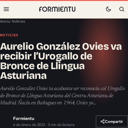
Aniciu
/
Noticies
NOTICIES
Aurelio González Ovies va
recibir l’Urogallo de
Bronce de Llingua
Asturiana
Aurelio González Ovies ta acabante ser reconocíu col Urogallo
de Bronce de Llingua Asturiana del Centru Asturianu de
Madrid. Ñacíu en Bañugues en 1964, Ovies ye…
Formientu
Compartir
6 de xineru de 2023 · 3 min de llectura