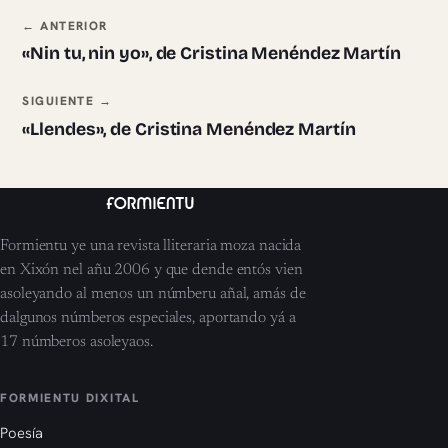
Navegación ente pieces
← ANTERIOR
«Nin tu, nin yo», de Cristina Menéndez Martín
SIGUIENTE →
«Llendes», de Cristina Menéndez Martín
Formientu ye una revista lliteraria moza nacida
en Xixón nel añu 2006 y que dende entós vien
asoleyando al menos un númberu añal, amás de
dalgunos númberos especiales, aportando yá a
17 númberos asoleyaos.
FORMIENTU DIXITAL
Poesía