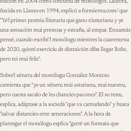
edición en 2004 como concursu de monólogos. L'autora,
ñacida en Llanes en 1994, esplicó a formientu.com/ que
"Ye'l primer premiu lliterariu que gano n'asturianu y ye
una sensación mui prestosa y estraña, al empar. Enxamás
pensé, cuando escribí'l monólogu mientres la cuarentena
de 2020, qu'esti exerciciu de distraición diba llegar lloñe,
pero toi mui feliz".
Sobre'l xéneru del monólogu González Montoto
camienta que "ye un xéneru mui asturianu, mui nuestru,
pero cuesta sacalo de les chancies pacones". El so testu,
esplica, adáptase a la sociedá "que va camudando" y busca
"salvar distancies ente xeneraciones". A la hora de
plantegar el monólogu esplica "garré un formatu que