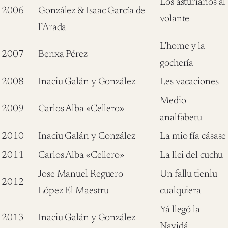
Los asturianos al
2006
González & Isaac García de
volante
l’Arada
L’home y la
2007
Benxa Pérez
gochería
2008
Inaciu Galán y González
Les vacaciones
Medio
2009
Carlos Alba «Cellero»
analfabetu
2010
Inaciu Galán y González
La mio fía cásase
2011
Carlos Alba «Cellero»
La llei del cuchu
Jose Manuel Reguero
Un fallu tienlu
2012
López El Maestru
cualquiera
Yá llegó la
2013
Inaciu Galán y González
Navidá