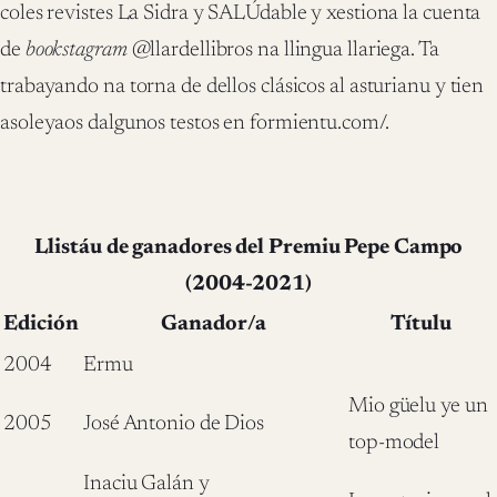
coles revistes La Sidra y SALÚdable y xestiona la cuenta
de
bookstagram
@llardellibros na llingua llariega. Ta
trabayando na torna de dellos clásicos al asturianu y tien
asoleyaos dalgunos testos en formientu.com/.
Llistáu de ganadores del Premiu Pepe Campo
(2004-2021)
Edición
Ganador/a
Títulu
2004
Ermu
Mio güelu ye un
2005
José Antonio de Dios
top-model
Inaciu Galán y