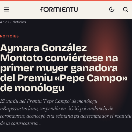
Aniciu
/
Noticies
NOTICIES
Aymara González
Montoto conviértese na
primer muyer ganadora
del Premiu «Pepe Campo»
de monólogu
El xuráu del Premiu "Pepe Campo" de monólogu
n&apos;asturianu, suspendíu en 2020 pol andanciu de
coronavirus, aconceyó esta selmana pa determinador el resultáu
de la convocatoria…