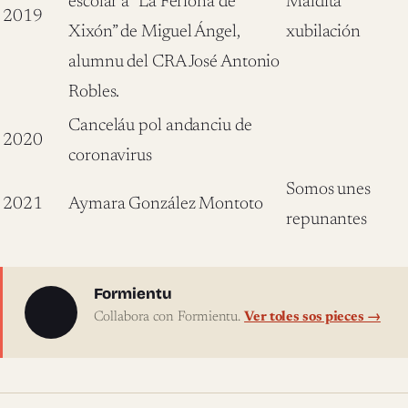
escolar a ”La Feriona de
Maldita
2019
Xixón” de Miguel Ángel,
xubilación
alumnu del CRA José Antonio
Robles.
Canceláu pol andanciu de
2020
coronavirus
Somos unes
2021
Aymara González Montoto
repunantes
Sobre l'autor
Formientu
Collabora con Formientu.
Ver toles sos pieces →