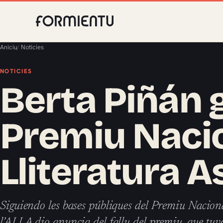
Aniciu
/
Noticies
NOTICIES
Berta Piñán 
Premiu Naci
Lliteratura A
Siguiendo les bases públiques del Premiu Naciona
l’ALLA dio anuncia del fallu del premiu, que tuvo