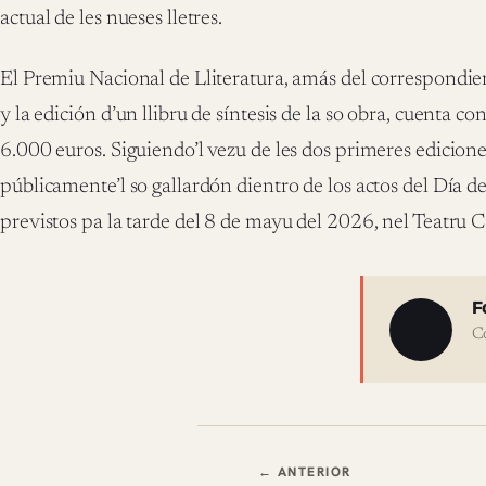
actual de les nueses lletres.
El Premiu Nacional de Lliteratura, amás del correspon
y la edición d’un llibru de síntesis de la so obra, cuenta 
6.000 euros. Siguiendo’l vezu de les dos primeres edicione
públicamente’l so gallardón dientro de los actos del Día de
previstos pa la tarde del 8 de mayu del 2026, nel Teatr
Sobre 
F
C
Navegación en
← ANTERIOR