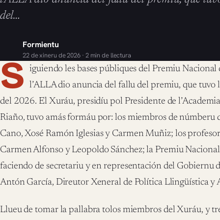
del…
Formientu
22 de xineru de 2026 · 2 min de llectura
S
iguiendo les bases públiques del Premiu Nacional d
l’ALLA dio anuncia del fallu del premiu, que tuvo l
del 2026. El Xuráu, presidíu pol Presidente de l’Academ
Riaño, tuvo amás formáu por: los miembros de númberu d
Cano, Xosé Ramón Iglesias y Carmen Muñiz; los profesore
Carmen Alfonso y Leopoldo Sánchez; la Premiu Nacional 
faciendo de secretariu y en representación del Gobiernu d
Antón García, Direutor Xeneral de Política Llingüística y 
Llueu de tomar la pallabra tolos miembros del Xuráu, y tr