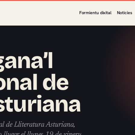
Formientu dixital
Noticies
gana’l
onal de
sturiana
l de Lliteratura Asturiana,
 llugar el llunes 19 de xineru