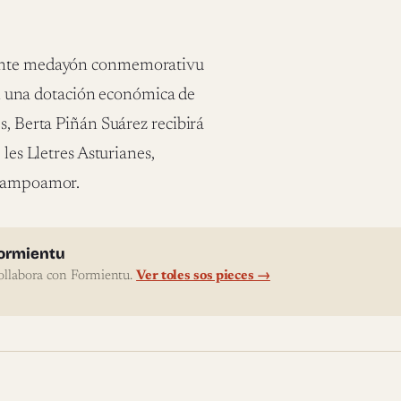
diente medayón conmemorativu
con una dotación económica de
s, Berta Piñán Suárez recibirá
 les Lletres Asturianes,
u Campoamor.
l'autor
ormientu
ollabora con Formientu.
Ver toles sos pieces →
te pieces