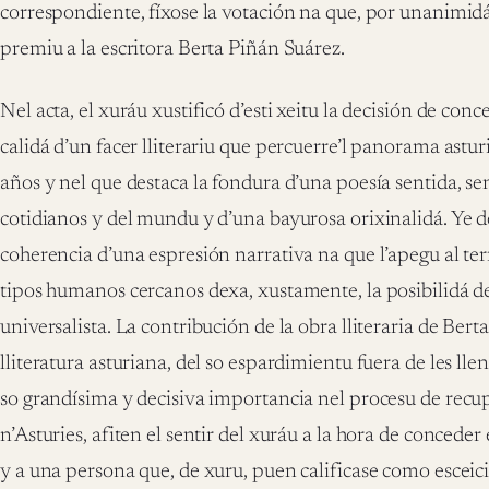
correspondiente, fíxose la votación na que, por unanimidá
premiu a la escritora Berta Piñán Suárez.
Nel acta, el xuráu xustificó d’esti xeitu la decisión de co
calidá d’un facer lliterariu que percuerre’l panorama astu
años y nel que destaca la fondura d’una poesía sentida, se
cotidianos y del mundu y d’una bayurosa orixinalidá. Ye de
coherencia d’una espresión narrativa na que l’apegu al ter
tipos humanos cercanos dexa, xustamente, la posibilidá de
universalista. La contribución de la obra lliteraria de Berta
lliteratura asturiana, del so espardimientu fuera de les llen
so grandísima y decisiva importancia nel procesu de recup
n’Asturies, afiten el sentir del xuráu a la hora de concede
y a una persona que, de xuru, puen calificase como esceicio