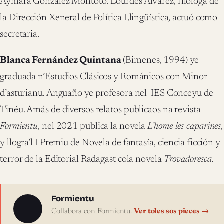
Aymara González Montoto. Lourdes Álvarez, filóloga de
la Dirección Xeneral de Política Llingüística, actuó como
secretaria.
Blanca Fernández Quintana
(Bimenes, 1994) ye
graduada n’Estudios Clásicos y Románicos con Minor
d’asturianu. Anguaño ye profesora nel IES Conceyu de
Tinéu. Amás de diversos relatos publicaos na revista
Formientu
, nel 2021 publica la novela
L’home les caparines
,
y llogra’l I Premiu de Novela de fantasía, ciencia ficción y
terror de la Editorial Radagast cola novela
Trovadoresca
.
Sobre l'autor
Formientu
Collabora con Formientu.
Ver toles sos pieces →