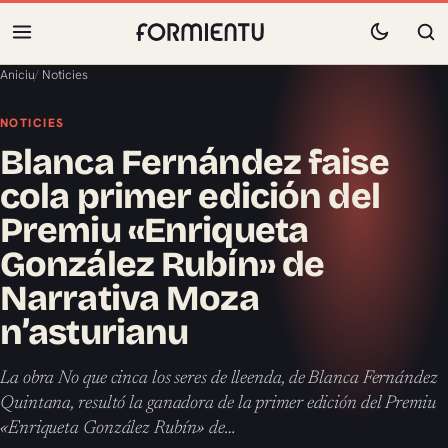
Aniciu
/
Noticies
NOTICIES
Blanca Fernández faise
cola primer edición del
Premiu «Enriqueta
González Rubín» de
Narrativa Moza
n’asturianu
La obra No que cinca los seres de lleenda, de Blanca Fernández
Quintana, resultó la ganadora de la primer edición del Premiu
«Enriqueta González Rubín» de…