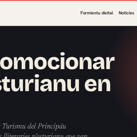
Formientu dixital
Noticies
promocionar
sturianu en
 y Turismu del Principáu
 lliteraries n’asturianu que van