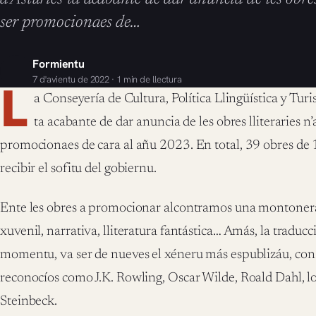
ser promocionaes de…
Formientu
7 d'avientu de 2022 · 1 min de llectura
L
a Conseyería de Cultura, Política Llingüística y Tur
ta acabante de dar anuncia de les obres lliteraries n
promocionaes de cara al añu 2023. En total, 39 obres de 1
recibir el sofitu del gobiernu.
Ente les obres a promocionar alcontramos una montonera 
xuvenil, narrativa, lliteratura fantástica… Amás, la traduc
momentu, va ser de nueves el xéneru más espublizáu, con 
reconocíos como J.K. Rowling, Oscar Wilde, Roald Dahl,
Steinbeck.