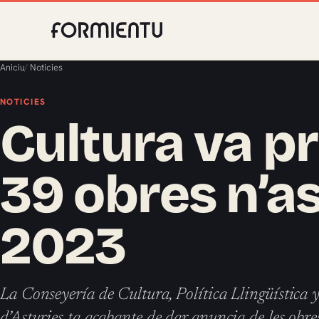
Aniciu
/
Noticies
NOTICIES
Cultura va 
39 obres n’a
2023
La Conseyería de Cultura, Política Llingüística
d’Asturies ta acabante de dar anuncia de les obres