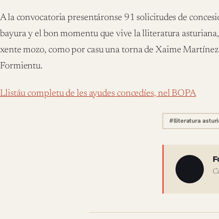
A la convocatoria presentáronse 91 solicitudes de concesi
bayura y el bon momentu que vive la lliteratura asturiana
xente mozo, como por casu una torna de Xaime Martínez o
Formientu.
Llistáu completu de les ayudes concedíes, nel BOPA
#lliteratura astur
Sobre 
F
C