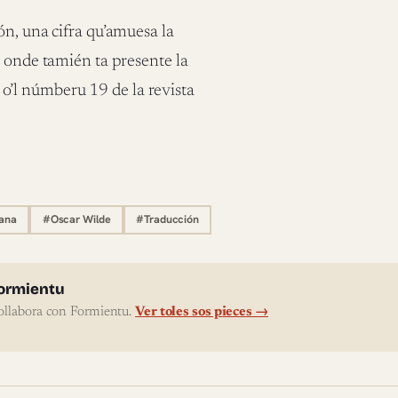
ón, una cifra qu’amuesa la
, onde tamién ta presente la
’l númberu 19 de la revista
iana
#Oscar Wilde
#Traducción
l'autor
ormientu
ollabora con Formientu.
Ver toles sos pieces →