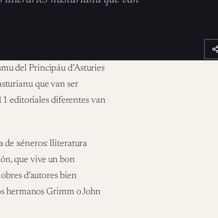
ismu del Principáu d’Asturies
’asturianu que van ser
1 editoriales diferentes van
de xéneros: lliteratura
ción, que vive un bon
obres d’autores bien
 los hermanos Grimm o John