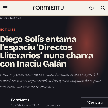
Aniciu
/
Noticies
NOTICIES
Diego Solís entama
l’espaciu ‘Directos
Lliterarios’ nuna charra
con Inaciu Galán
L’autor y codirector de la revista Formientu abrió ayeri 14
d’abril un nuevu espaciu nel so Instagram empobináu a falar
con xente del mundu lliterariu y…
Formientu
Compartir
15 d'abril de 2021 · 1 min de llectura