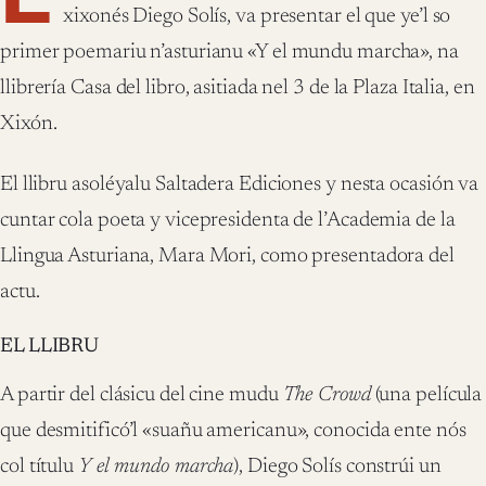
xixonés Diego Solís, va presentar el que ye’l so
primer poemariu n’asturianu «Y el mundu marcha», na
llibrería Casa del libro, asitiada nel 3 de la Plaza Italia, en
Xixón.
El llibru asoléyalu Saltadera Ediciones y nesta ocasión va
cuntar cola poeta y vicepresidenta de l’Academia de la
Llingua Asturiana, Mara Mori, como presentadora del
actu.
EL LLIBRU
A partir del clásicu del cine mudu
The Crowd
(una película
que desmitificó’l «suañu americanu», conocida ente nós
col títulu
Y el mundo marcha
), Diego Solís constrúi un