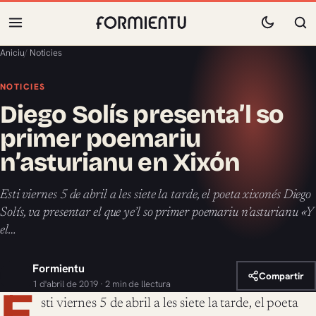
Aniciu
/
Noticies
NOTICIES
Diego Solís presenta’l so
primer poemariu
n’asturianu en Xixón
Esti viernes 5 de abril a les siete la tarde, el poeta xixonés Diego
Solís, va presentar el que ye’l so primer poemariu n’asturianu «Y
el…
Formientu
Compartir
1 d'abril de 2019 · 2 min de llectura
E
sti viernes 5 de abril a les siete la tarde, el poeta