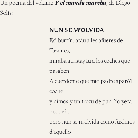
Un poema del volume
Y el mundu marcha
, de Diego
Solís:
NUN SE M’OLVIDA
Esi burrín, atáu a les afueres de
Tazones,
miraba atristayáu a los coches que
pasaben.
Alcuérdome que mio padre aparó’l
coche
y dímos-y un trozu de pan. Yo yera
pequeñu
pero nun se m’olvida cómo fuximos
d’aquello