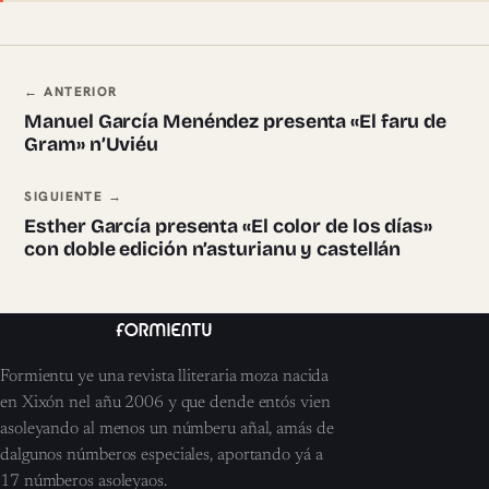
Navegación ente pieces
← ANTERIOR
Manuel García Menéndez presenta «El faru de
Gram» n’Uviéu
SIGUIENTE →
Esther García presenta «El color de los días»
con doble edición n’asturianu y castellán
Formientu ye una revista lliteraria moza nacida
en Xixón nel añu 2006 y que dende entós vien
asoleyando al menos un númberu añal, amás de
dalgunos númberos especiales, aportando yá a
17 númberos asoleyaos.