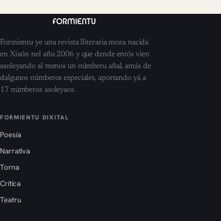
Formientu ye una revista lliteraria moza nacida
en Xixón nel añu 2006 y que dende entós vien
asoleyando al menos un númberu añal, amás de
dalgunos númberos especiales, aportando yá a
17 númberos asoleyaos.
FORMIENTU DIXITAL
Poesía
Narrativa
Torna
Crítica
Teatru