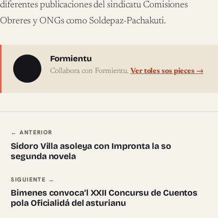
diferentes publicaciones del sindicatu Comisiones
Obreres y ONGs como Soldepaz-Pachakuti.
Sobre l'autor
Formientu
Collabora con Formientu.
Ver toles sos pieces →
Navegación ente pieces
← ANTERIOR
Sidoro Villa asoleya con Impronta la so
segunda novela
SIGUIENTE →
Bimenes convoca’l XXII Concursu de Cuentos
pola Oficialidá del asturianu