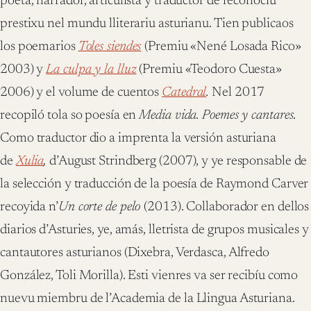
poeta, narrador, articulista y traductor de reconocíu
prestixu nel mundu lliterariu asturianu. Tien publicaos
los poemarios
Toles siendes
(Premiu «Nené Losada Rico»
2003) y
La culpa y la lluz
(Premiu «Teodoro Cuesta»
2006) y el volume de cuentos
Catedral
.
Nel 2017
recopiló tola so poesía en
Media vida. Poemes y cantares
.
Como traductor dio a imprenta la versión asturiana
de
Xulia
,
d’August Strindberg (2007), y ye responsable de
la selección y traducción de la poesía de Raymond Carver
recoyida n’
Un corte de pelo
(2013). Collaborador en dellos
diarios d’Asturies, ye, amás, lletrista de grupos musicales y
cantautores asturianos (Dixebra, Verdasca, Alfredo
González, Toli Morilla). Esti vienres va ser recibíu como
nuevu miembru de l’Academia de la Llingua Asturiana.