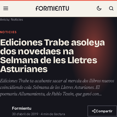
Aniciu
/
Noticies
NOTICIES
Ediciones Trabe asoleya
dos novedaes na
Selmana de les Lletres
Asturianes
Ediciones Trabe ta acabante sacar al mercáu dos llibros nuevos
coincidiendo cola Selmana de les Lletres Asturianes. El
poemariu Allumamientu, de Pablo Texón, que ganó con…
Formientu
Compartir
30 d'abril de 2019 · 4 min de llectura