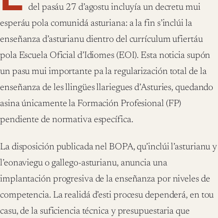
del pasáu 27 d’agostu incluyía un decretu mui
esperáu pola comunidá asturiana: a la fin s’inclúi la
enseñanza d’asturianu dientro del currículum ufiertáu
pola Escuela Oficial d’Idiomes (EOI). Esta noticia supón
un pasu mui importante pa la regularización total de la
enseñanza de les llingües llariegues d’Asturies, quedando
asina únicamente la Formación Profesional (FP)
pendiente de normativa específica.
La disposición publicada nel BOPA, qu’inclúi l’asturianu y
l’eonaviegu o gallego-asturianu, anuncia una
implantación progresiva de la enseñanza por niveles de
competencia. La realidá d’esti procesu dependerá, en tou
casu, de la suficiencia técnica y presupuestaria que