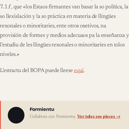
7.1.f , que «los Estaos firmantes van basar la so política, la
so llexislación y la so práctica en materia de llingües
rexonales o minoritaries, ente otros oxetivos, na
provisión de formes y medios adecuaos pa la enseñanza y
l’estudiu de les llingües rexonales o minoritaries en tolos
niveles.»
L’estractu del BOPA puede lleese
equí
.
Sobre l'autor
Formientu
Collabora con Formientu.
Ver toles sos pieces →