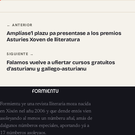
Navegación ente pieces
← ANTERIOR
Amplíase’l plazu pa presentase a los premios
Asturies Xoven de lliteratura
SIGUIENTE →
Falamos vuelve a ufiertar cursos gratuitos
d’asturianu y gallego-asturianu
Formientu ye una revista lliteraria moza nacida
en Xixón nel añu 2006 y que dende entós vien
asoleyando al menos un númberu añal, amás de
dalgunos númberos especiales, aportando yá a
17 númberos asoleyaos.