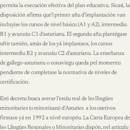
permita la execución efectiva del plan educativu. Sicasí, la
disposición afirma que’l primer añu d’implantación van
incluyise los cursos de nivel básicu (A1 y A2), intermediu
B1 y avanzáu C1 d’asturianu. El segundu añu plantégase
ufrir tamién, amás de los yá implantaos, los cursos
intermediu B2 y avanzáu C2 d’asturianu. La enseñanza
de gallego-asturianu o eonaviegu queda pel momentu
pendiente de completase la normativa de niveles de
certificación.
Esti decretu busca averar l’estáu real de les llingües
minoritaries (o minorizaes) d’Asturies a los oxetivos
firmaos yá en 1992 a nivel européu. La Carta Europea de
les Llingües Rexonales o Minoritaries dispón, nel artículu