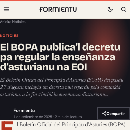
Aniciu
/
Noticies
NOTICIES
El BOPA publica’l decretu
pa regular la enseñanza
d’asturianu na EOI
El Boletín Oficial del Principáu d’Asturies (BOPA) del pasáu
27 d’agostu incluyía un decretu mui esperáu pola comunidá
asturiana: a la fin s’inclúi la enseñanza d’asturianu…
Formientu
Compartir
1 de setiembre de 2025 · 2 min de llectura
E
l Boletín Oficial del Principáu d’Asturies (BOPA)