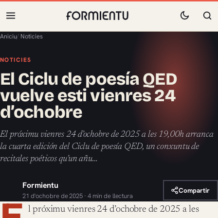
Aniciu
/
Noticies
NOTICIES
El Ciclu de poesía QED
vuelve esti vienres 24
d’ochobre
El próximu vienres 24 d’ochobre de 2025 a les 19,00h arranca
la cuarta edición del Ciclu de poesía QED, un conxuntu de
recitales poéticos qu’un añu…
Formientu
Compartir
21 d'ochobre de 2025 · 4 min de llectura
E
l próximu vienres 24 d’ochobre de 2025 a les