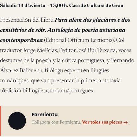
Sábadu 13 d’avientu – 13,00 h. Casa de Cultura de Grau
Presentación del llibru
Para além dos glaciares e dos
cemitérios de sóis. Antologia de poesia asturiana
comtemporânea
(Editorial Officium Lectionis). Col
traductor Jorge Melícias, l’editor José Rui Teixeira, voces
destacaes de la poesía y la crítica portuguesa, y Fernando
Álvarez Balbuena, filólogu espertu en llingües
romániques, que van presentar la primer antoloxía
n’edición billingüe asturianu/portugués.
Sobre l'autor
Formientu
Collabora con Formientu.
Ver toles sos pieces →