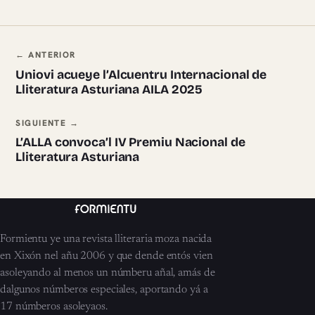
Navegación ente pieces
← ANTERIOR
Uniovi acueye l’Alcuentru Internacional de
Lliteratura Asturiana AILA 2025
SIGUIENTE →
L’ALLA convoca’l IV Premiu Nacional de
Lliteratura Asturiana
Formientu ye una revista lliteraria moza nacida
en Xixón nel añu 2006 y que dende entós vien
asoleyando al menos un númberu añal, amás de
dalgunos númberos especiales, aportando yá a
17 númberos asoleyaos.