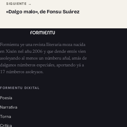
SIGUIENTE →
«Dalgo malo», de Fonsu Suárez
Formientu ye una revista lliteraria moza nacida
en Xixón nel añu 2006 y que dende entós vien
asoleyando al menos un númberu añal, amás de
dalgunos númberos especiales, aportando yá a
17 númberos asoleyaos.
FORMIENTU DIXITAL
Poesía
Narrativa
Torna
Crítica