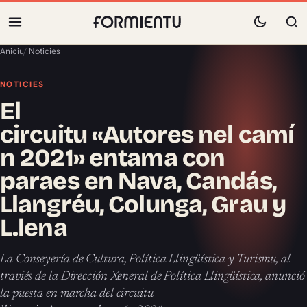
Aniciu
/
Noticies
NOTICIES
El
circuitu «Autores nel camí
n 2021» entama con
paraes en Nava, Candás,
Llangréu, Colunga, Grau y
L.lena
La Conseyería de Cultura, Política Llingüística y Turismu, al
traviés de la Dirección Xeneral de Política Llingüística, anunció
la puesta en marcha del circuitu