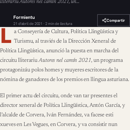
lliterariu Autores nel camín 2021, un…
Formientu
Compartir
21 d'abril de 2021 · 2 min de llectura
L
a Conseyería de Cultura, Política Llingüística y
Turismu, al traviés de la Dirección Xeneral de
Política Llingüística, anunció la puesta en marcha del
circuitu lliterariu
Autores nel camín 2021
, un programa
protagonizáu polos homes y muyeres escritores de la
nómina de ganadores de los premios en llingua asturiana.
El primer actu del circuitu, onde van tar presentes el
director xeneral de Política Llingüística, Antón García, y
l’alcalde de Corvera, Iván Fernández, va facese esti
xueves en Les Vegues, en Corvera, y va consistir nun