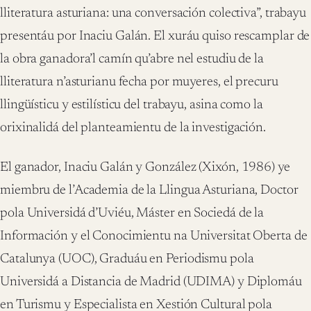
lliteratura asturiana: una conversación colectiva”, trabayu
presentáu por Inaciu Galán. El xuráu quiso rescamplar de
la obra ganadora’l camín qu’abre nel estudiu de la
lliteratura n’asturianu fecha por muyeres, el precuru
llingüísticu y estilísticu del trabayu, asina como la
orixinalidá del planteamientu de la investigación.
El ganador, Inaciu Galán y González (Xixón, 1986) ye
miembru de l’Academia de la Llingua Asturiana, Doctor
pola Universidá d’Uviéu, Máster en Sociedá de la
Información y el Conocimientu na Universitat Oberta de
Catalunya (UOC), Graduáu en Periodismu pola
Universidá a Distancia de Madrid (UDIMA) y Diplomáu
en Turismu y Especialista en Xestión Cultural pola