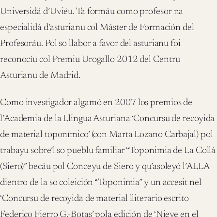
Universidá d’Uviéu. Ta formáu como profesor na
especialidá d’asturianu col Máster de Formación del
Profesoráu. Pol so llabor a favor del asturianu foi
reconocíu col Premiu Urogallo 2012 del Centru
Asturianu de Madrid.
Como investigador algamó en 2007 los premios de
l’Academia de la Llingua Asturiana ‘Concursu de recoyida
de material toponímico’ (con Marta Lozano Carbajal) pol
trabayu sobre’l so pueblu familiar “Toponimia de La Collá
(Siero)” becáu pol Conceyu de Siero y qu’asoleyó l’ALLA
dientro de la so coleición “Toponimia” y un accesit nel
‘Concursu de recoyida de material lliterario escrito
Federico Fierro G.-Botas’ pola edición de ‘Nieve en el