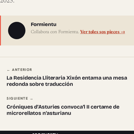
2025.
Sobre l'autor
Formientu
Collabora con Formientu.
Ver toles sos pieces →
Navegación ente pieces
← ANTERIOR
La Residencia Lliteraria Xixón entama una mesa
redonda sobre traducción
SIGUIENTE →
Cróniques d’Asturies convoca’l II certame de
microrellatos n’asturianu