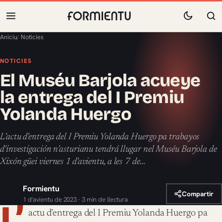
Aniciu
/
Noticies
NOTICIES
El Muséu Barjola acueye
la entrega del I Premiu
Yolanda Huergo
L’actu d’entrega del I Premiu Yolanda Huergo pa trabayos
d’investigación n’asturianu tendrá llugar nel Muséu Barjola de
Xixón güei viernes 1 d’avientu, a les 7 de…
Formientu
Compartir
1 d'avientu de 2023 · 3 min de llectura
L’
actu d’entrega del I Premiu Yolanda Huergo pa