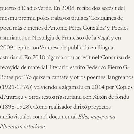
puerto’ d’Eladio Verde. En 2008, recibe dos accésit del
mesmu premiu polos trabayos titulaos ‘Cosiquines de
pocu más o menos d’Antonio Pérez González’ y ‘Poesíes
asturianes en Nostalgia de Francisco de la Vega’, y en
2009, repite con ‘Amuesa de publicidá en llingua
asturiana’. En 2010 algama otru accesit nel ‘Concursu de
recoyida de material lliterario escrito Federico Fierro G.-
Botas’ por ‘Yo quixera cantate y otros poemes llangreanos
(1921-1976)’, volviendo a algamalu en 2014 por ‘Coples
d’Antroxu y otros testos n’asturianu con Xixón de fondu
(1898-1928). Como realizador dirixó proyectos
audiovisuales como’l documental
Elles, muyeres na
lliteratura asturiana
.