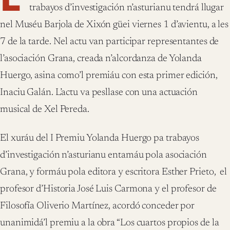
trabayos d’investigación n’asturianu tendrá llugar
nel Muséu Barjola de Xixón güei viernes 1 d’avientu, a les
7 de la tarde. Nel actu van participar representantes de
l’asociación Grana, creada n’alcordanza de Yolanda
Huergo, asina como’l premiáu con esta primer edición,
Inaciu Galán. L’actu va pesllase con una actuación
musical de Xel Pereda.
El xuráu del I Premiu Yolanda Huergo pa trabayos
d’investigación n’asturianu entamáu pola asociación
Grana, y formáu pola editora y escritora Esther Prieto, el
profesor d’Historia José Luis Carmona y el profesor de
Filosofía Oliverio Martínez, acordó conceder por
unanimidá’l premiu a la obra “Los cuartos propios de la