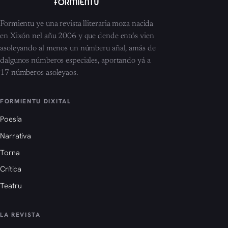
Formientu ye una revista lliteraria moza nacida
en Xixón nel añu 2006 y que dende entós vien
asoleyando al menos un númberu añal, amás de
dalgunos númberos especiales, aportando yá a
17 númberos asoleyaos.
FORMIENTU DIXITAL
Poesía
Narrativa
Torna
Crítica
Teatru
LA REVISTA