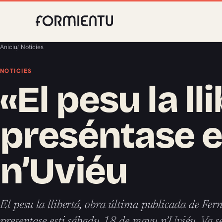
Aniciu
/
Noticies
NOTICIES
«El pesu la ll
preséntase e
n’Uviéu
El pesu la llibertá, obra última publicada de F
presentase esti sábadu 18 de mayu n’Uviéu. Va se