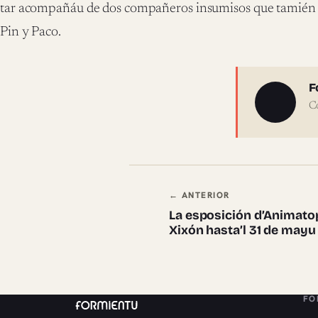
tar acompañáu de dos compañeros insumisos que tamién 
Pin y Paco.
Sobre 
F
C
Navegación en
← ANTERIOR
La esposición d’Animato
Xixón hasta’l 31 de mayu
FO