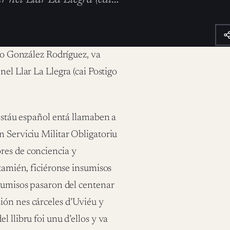
do González Rodríguez, va
el Llar La Llegra (cai Postigo
 Estáu español entá llamaben a
n Serviciu Militar Obligatoriu
res de conciencia y
 tamién, ficiéronse insumisos
nsumisos pasaron del centenar
ión nes cárceles d’Uviéu y
 llibru foi unu d’ellos y va