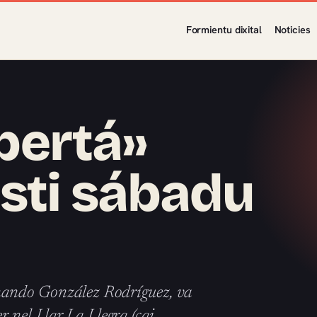
Formientu dixital
Noticies
ibertá»
sti sábadu
ernando González Rodríguez, va
r nel Llar La Llegra (cai…