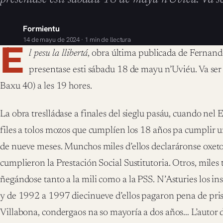
Formientu
14 de mayu de 2024 · 1 min de llectura
E
l pesu la llibertá
, obra última publicada de Fernan
presentase esti sábadu 18 de mayu n’Uviéu. Va ser n
Baxu 40) a les 19 hores.
La obra treslládase a finales del sieglu pasáu, cuando nel
files a tolos mozos que cumplíen los 18 años pa cumplir u
de nueve meses. Munchos miles d’ellos declaráronse oxeto
cumplieron la Prestación Social Sustitutoria. Otros, miles
ñegándose tanto a la mili como a la PSS. N’Asturies los i
y de 1992 a 1997 diecinueve d’ellos pagaron pena de pris
Villabona, condergaos na so mayoría a dos años… L’autor del