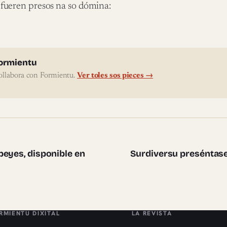
fueren presos na so dómina:
l'autor
ormientu
ollabora con Formientu.
Ver toles sos pieces →
te pieces
peyes, disponible en
Surdiversu preséntas
RMIENTU DIXITAL
LA REVISTA