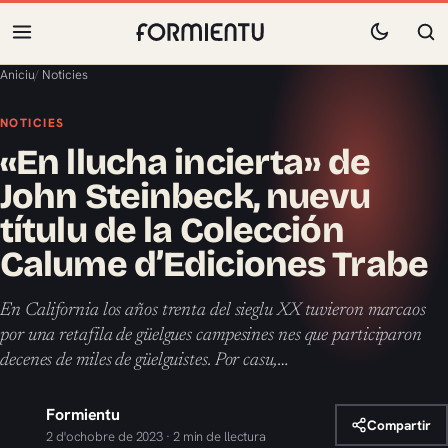
Aniciu
/
Noticies
NOTICIES
«En llucha incierta» de
John Steinbeck, nuevu
títulu de la Colección
Calume d’Ediciones Trabe
En California los años trenta del sieglu XX tuvieron marcaos
por una retafila de güelgues campesines nes que participaron
decenes de miles de güelguistes. Por casu,…
Formientu
Compartir
2 d'ochobre de 2023 · 2 min de llectura