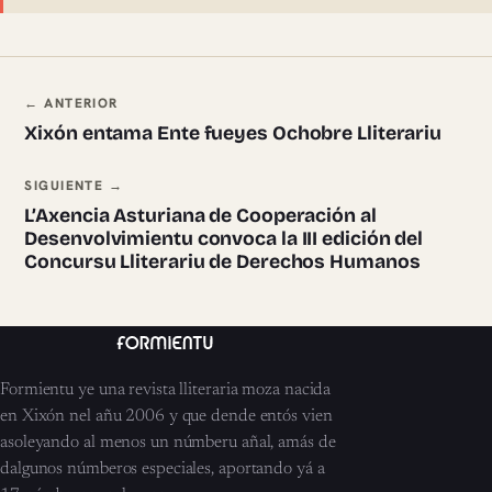
Navegación ente pieces
← ANTERIOR
Xixón entama Ente fueyes Ochobre Lliterariu
SIGUIENTE →
L’Axencia Asturiana de Cooperación al
Desenvolvimientu convoca la III edición del
Concursu Lliterariu de Derechos Humanos
Formientu ye una revista lliteraria moza nacida
en Xixón nel añu 2006 y que dende entós vien
asoleyando al menos un númberu añal, amás de
dalgunos númberos especiales, aportando yá a