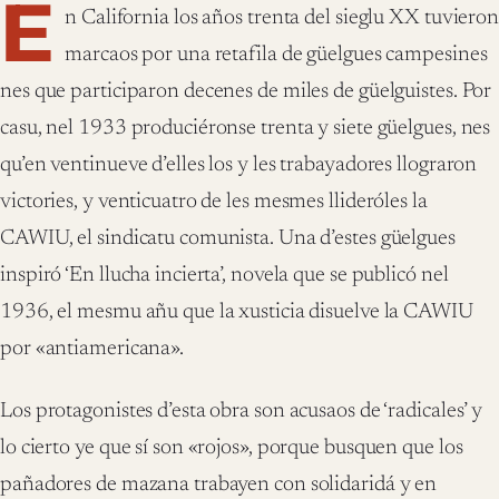
E
n California los años trenta del sieglu XX tuviero
marcaos por una retafila de güelgues campesines
nes que participaron decenes de miles de güelguistes. Por
casu, nel 1933 produciéronse trenta y siete güelgues, nes
qu’en ventinueve d’elles los y les trabayadores llograron
victories, y venticuatro de les mesmes llideróles la
CAWIU, el sindicatu comunista. Una d’estes güelgues
inspiró ‘En llucha incierta’, novela que se publicó nel
1936, el mesmu añu que la xusticia disuelve la CAWIU
por «antiamericana».
Los protagonistes d’esta obra son acusaos de ‘radicales’ y
lo cierto ye que sí son «rojos», porque busquen que los
pañadores de mazana trabayen con solidaridá y en