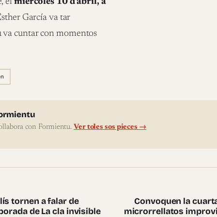
, el
miércoles 10 d’abril, a
Esther García va tar
ctu va cuntar con momentos
ón
l'autor
ormientu
ollabora con Formientu.
Ver toles sos pieces →
te pieces
ís tornen a falar de
Convoquen la cuarta
porada de La cla invisible
microrrellatos improvi