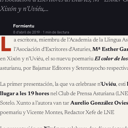
Xixón y n’Uviéu,…
Formientu
8 d'abril de 2019 · 1 min de llectura
L
a escritora, miembru de l’Academia de la Llingua As
l’Asociación d’Escritores d’Asturies,
Mª Esther Gar
en Xixón y n’Uviéu, el so nuevu poemariu
El color de los
asturianu, por Bajamar Editores y Setentayocho respecti
La primer presentación, la que va celebrase n’
Uviéu
, esti
llugar a les 19 hores
nel Club de Prensa Asturiana (LNE), 
Sotelo. Xunto a l’autora van tar
Aurelio González Ovie
poemariu y Vicente Montes, Redactor Xefe de LNE