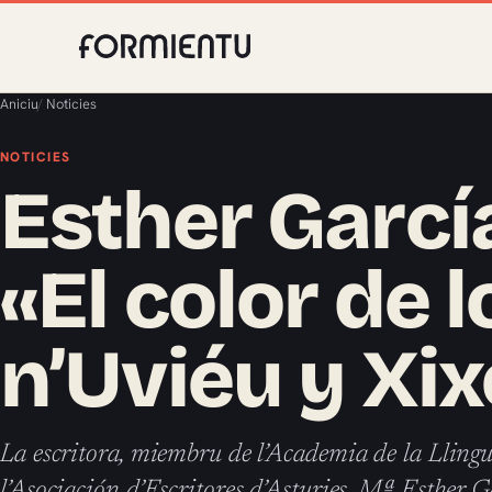
Aniciu
/
Noticies
NOTICIES
Esther Garcí
«El color de l
n’Uviéu y Xi
La escritora, miembru de l’Academia de la Lling
l’Asociación d’Escritores d’Asturies, Mª Esther Ga