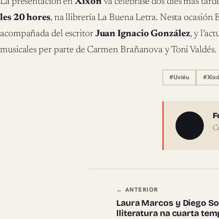
La presentación en
Xixón
va celebrase dos díes más tarde
les 20 hores
, na llibrería La Buena Letra. Nesta ocasión 
acompañada del escritor
Juan Ignacio González
, y l’a
musicales per parte de Carmen Brañanova y Toni Valdés.
#Uviéu
#Xix
Sobre 
F
C
Navegación en
← ANTERIOR
Laura Marcos y Diego Sol
lliteratura na cuarta tem