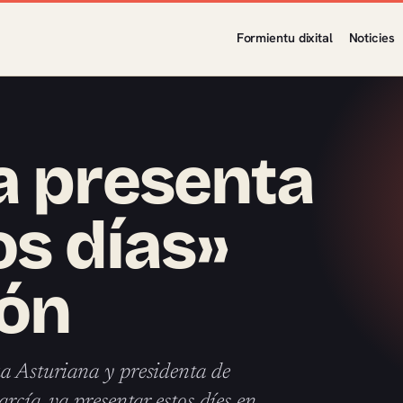
Formientu dixital
Noticies
a presenta
os días»
xón
ua Asturiana y presidenta de
rcía, va presentar estos díes en