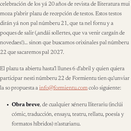
celebración de los yá 20 años de revista de lliteratura mui
moza p’abrir plazu de recepción de testos. Estos testos
dirán yá non pal númberu 21, que ta nel fornu y a
poques de salir (¡andái sollertes, que va venir cargaín de
novedaes!)… sinon que buscamos orixinales pal númberu
22 que sacaremos pal 2027.
El plazu ta abiertu hasta’l llunes 6 d’abril y quien quiera
participar nesti númberu 22 de Formientu tien qu’unviar
la so propuesta a
info@formientu.com
colo siguiente:
Obra breve
, de cualquier xéneru lliterariu (inclúi
cómic, traducción, ensayu, teatru, rellatu, poesía y
formatos híbridos) n’asturianu.