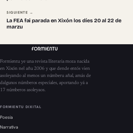
SIGUIENTE →
La FEA fai parada en Xixón los díes 20 al 22 de
marzu
Formientu ye una revista lliteraria moza nacida
en Xixón nel añu 2006 y que dende entós vien
asoleyando al menos un númberu añal, amás de
dalgunos númberos especiales, aportando yá a
17 númberos asoleyaos.
FORMIENTU DIXITAL
Poesía
Narrativa