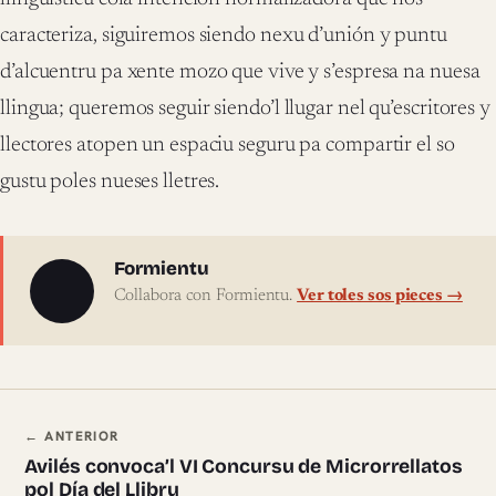
caracteriza, siguiremos siendo nexu d’unión y puntu
d’alcuentru pa xente mozo que vive y s’espresa na nuesa
llingua; queremos seguir siendo’l llugar nel qu’escritores y
llectores atopen un espaciu seguru pa compartir el so
gustu poles nueses lletres.
Sobre l'autor
Formientu
Collabora con Formientu.
Ver toles sos pieces →
Navegación ente pieces
← ANTERIOR
Avilés convoca’l VI Concursu de Microrrellatos
pol Día del Llibru