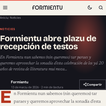
Aniciu
/
Noticies
NOTICIES
Formientu abre plazu de
recepción de testos
En Formientu nun sabemos (nin queremos) tar paraes y
queremos aprovechar la sonadía d’esta celebración de los yá 20
años de revista de lliteratura mui moza…
Formientu
Compartir
13 de marzu de 2026 · 2 min de llectura
E
n Formientu nun sabemos (nin queremos) tar
paraes y queremos aprovechar la sonadía d’esta