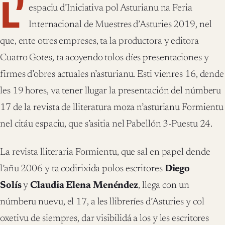
L’
espaciu d’Iniciativa pol Asturianu na Feria
Internacional de Muestres d’Asturies 2019, nel
que, ente otres empreses, ta la productora y editora
Cuatro Gotes, ta acoyendo tolos díes presentaciones y
firmes d’obres actuales n’asturianu. Esti vienres 16, dende
les 19 hores, va tener llugar la presentación del númberu
17 de la revista de lliteratura moza n’asturianu Formientu
nel citáu espaciu, que s’asitia nel Pabellón 3-Puestu 24.
La revista lliteraria Formientu, que sal en papel dende
l’añu 2006 y ta codirixida polos escritores
Diego
Solís
y
Claudia Elena Menéndez
, llega con un
númberu nuevu, el 17, a les llibreríes d’Asturies y col
oxetivu de siempres, dar visibilidá a los y les escritores