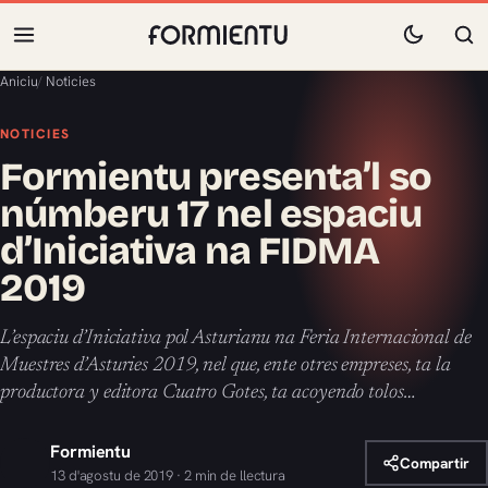
Aniciu
/
Noticies
NOTICIES
Formientu presenta’l so
númberu 17 nel espaciu
d’Iniciativa na FIDMA
2019
L’espaciu d’Iniciativa pol Asturianu na Feria Internacional de
Muestres d’Asturies 2019, nel que, ente otres empreses, ta la
productora y editora Cuatro Gotes, ta acoyendo tolos…
Formientu
Compartir
13 d'agostu de 2019 · 2 min de llectura