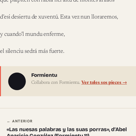
que palpiten con rabia nel altu de montes afilaos
d’esi desiertu de xuventú. Esta vez nun lloraremos,
y cuando’l mundu enferme,
el silenciu sedrá más fuerte.
Sobre l'autor
Formientu
Collabora con Formientu.
Ver toles sos pieces →
Navegación ente pieces
← ANTERIOR
«Las nuesas palabras y las suas porras», d’Abel
Aparicio González (Formientu 11)