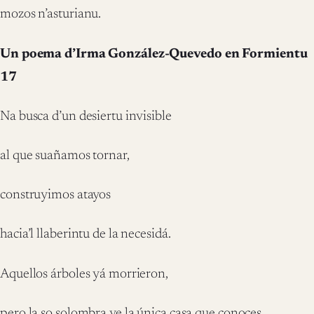
mozos n’asturianu.
Un poema d’Irma González-Quevedo en Formientu
17
Na busca d’un desiertu invisible
al que suañamos tornar,
construyimos atayos
hacia’l llaberintu de la necesidá.
Aquellos árboles yá morrieron,
pero la so solombra ye la única casa que conoces.