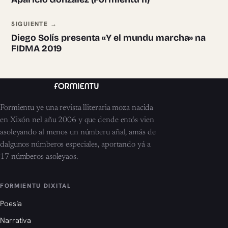
SIGUIENTE →
Diego Solís presenta «Y el mundu marcha» na
FIDMA 2019
Formientu ye una revista lliteraria moza nacida
en Xixón nel añu 2006 y que dende entós vien
asoleyando al menos un númberu añal, amás de
dalgunos númberos especiales, aportando yá a
17 númberos asoleyaos.
FORMIENTU DIXITAL
Poesía
Narrativa