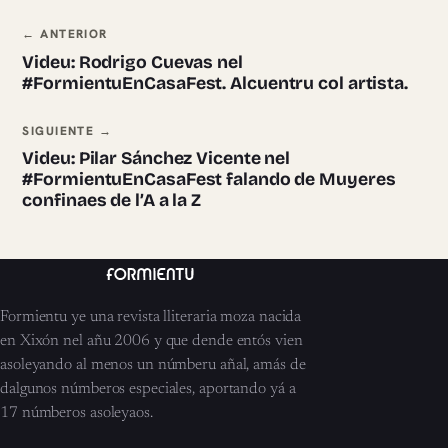
Navegación ente pieces
← ANTERIOR
Videu: Rodrigo Cuevas nel
#FormientuEnCasaFest. Alcuentru col artista.
SIGUIENTE →
Videu: Pilar Sánchez Vicente nel
#FormientuEnCasaFest falando de Muyeres
confinaes de l’A a la Z
Formientu ye una revista lliteraria moza nacida
en Xixón nel añu 2006 y que dende entós vien
asoleyando al menos un númberu añal, amás de
dalgunos númberos especiales, aportando yá a
17 númberos asoleyaos.