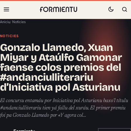
Aniciu
/
Noticies
NOTICIES
Gonzalo Llamedo, Xuan
Miyar y Ataúlfo Gamonar
faense colos premios del
#andanciulliterariu
d’Iniciativa pol Asturianu
El concursu entamáu por Iniciativa pol Asturianu baxo’l títulu
#andanciulliterariu tien yá fallu del xuráu. El primer premiu
foi pa Gonzalo Llamedo por «Y agora col…