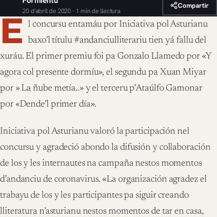
Formientu
Compartir
20 d'abril de 2020 · 1 min de llectura
E
l concursu entamáu por Iniciativa pol Asturianu
baxo’l títulu #andanciulliterariu tien yá fallu del
xuráu. El primer premiu foi pa Gonzalo Llamedo por «Y
agora col presente dormíu», el segundu pa Xuan Miyar
por » La ñube metía..» y el terceru p’Ataúlfo Gamonar
por «Dende’l primer día».
Iniciativa pol Asturianu valoró la participación nel
concursu y agradeció abondo la difusión y collaboración
de los y les internautes na campaña nestos momentos
d’andanciu de coronavirus. «La organización agradez el
trabayu de los y les participantes pa siguir creando
lliteratura n’asturianu nestos momentos de tar en casa,